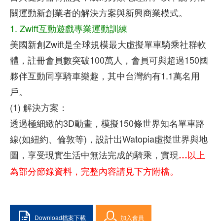
關運動新創業者的解決方案與新興商業模式。
1.
Zwift互動遊戲專業運動訓練
美國新創Zwift是全球規模最大虛擬單車騎乘社群軟
體，註冊會員數突破100萬人，會員可與超過150國
夥伴互動同享騎車樂趣，其中台灣約有1.1萬名用
戶。
(1)
解決方案：
透過極細緻的3D動畫，模擬150條世界知名單車路
線(如紐約、倫敦等)，設計出Watopia虛擬世界與地
圖，享受現實生活中無法完成的騎乘，實現
…以上
為部分節錄資料，完整內容請見下方附檔。
Download檔案下載
加入會員