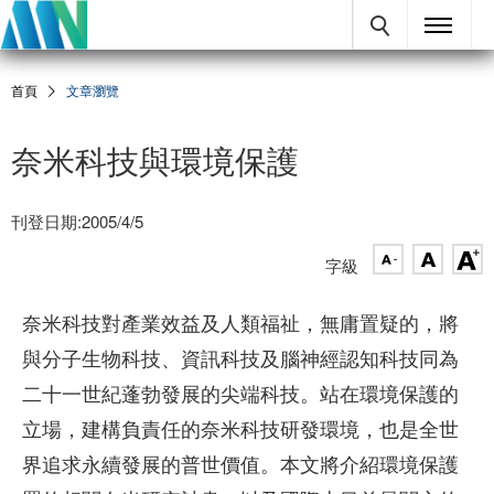
首頁
文章瀏覽
奈米科技與環境保護
刊登日期:2005/4/5
字級
奈米科技對產業效益及人類福祉，無庸置疑的，將
與分子生物科技、資訊科技及腦神經認知科技同為
二十一世紀蓬勃發展的尖端科技。站在環境保護的
立場，建構負責任的奈米科技研發環境，也是全世
界追求永續發展的普世價值。本文將介紹環境保護