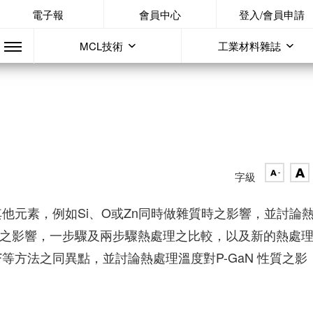
電子報
會員中心
登入/會員申請
MCL技術
工業材料雜誌
字級
其他元素，例如Si、O或Zn同時做雜質時之影響，並討論
空氣之影響，一步驟及兩步驟熱處理之比較，以及新的熱處
等方法之同異點，並討論熱處理溫度對P-GaN 性質之影