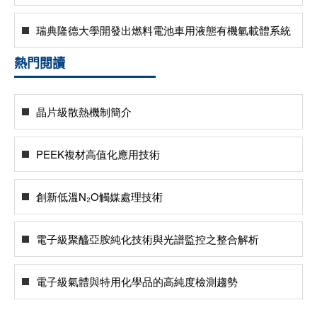
瑞典隆德大學開發出燃料電池車用液態有機氫載體系統
熱門閱讀
晶片級散熱機制簡介
PEEK複材高值化應用技術
創新低溫N₂O觸媒處理技術
電子級聚醯亞胺純化技術與光譜監控之整合解析
電子級氣體與特用化學品的高純度檢測趨勢