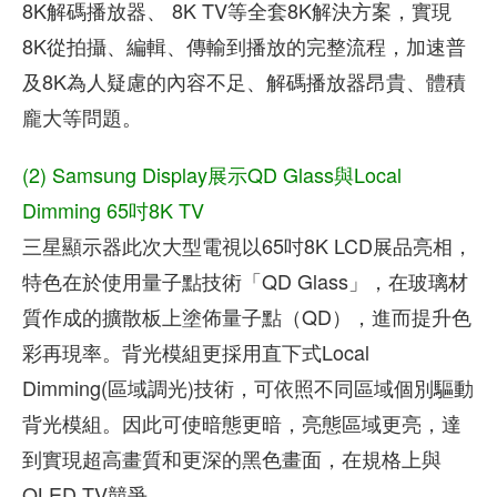
8K解碼播放器、 8K TV等全套8K解決方案，實現
8K從拍攝、編輯、傳輸到播放的完整流程，加速普
及8K為人疑慮的內容不足、解碼播放器昂貴、體積
龐大等問題。
(2) Samsung Display展示QD Glass與Local
Dimming 65吋8K TV
三星顯示器此次大型電視以65吋8K LCD展品亮相，
特色在於使用量子點技術「QD Glass」，在玻璃材
質作成的擴散板上塗佈量子點（QD），進而提升色
彩再現率。背光模組更採用直下式Local
Dimming(區域調光)技術，可依照不同區域個別驅動
背光模組。因此可使暗態更暗，亮態區域更亮，達
到實現超高畫質和更深的黑色畫面，在規格上與
OLED TV競爭。