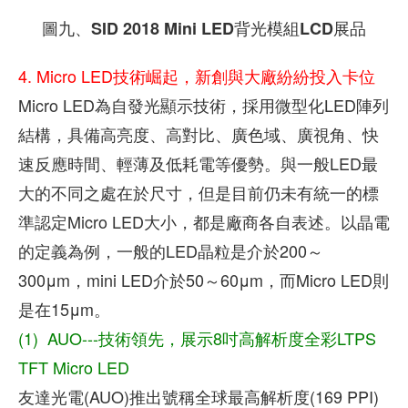
圖九、SID 2018 Mini LED背光模組LCD展品
4. Micro LED技術崛起，新創與大廠紛紛投入卡位
Micro LED為自發光顯示技術，採用微型化LED陣列
結構，具備高亮度、高對比、廣色域、廣視角、快
速反應時間、輕薄及低耗電等優勢。與一般LED最
大的不同之處在於尺寸，但是目前仍未有統一的標
準認定Micro LED大小，都是廠商各自表述。以晶電
的定義為例，一般的LED晶粒是介於200～
300μm，mini LED介於50～60μm，而Micro LED則
是在15μm。
(1) AUO---技術領先，展示8吋高解析度全彩LTPS
TFT Micro LED
友達光電(AUO)推出號稱全球最高解析度(169 PPI)