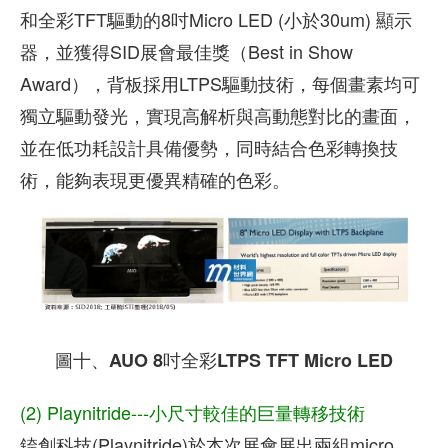
和全彩TFT驅動的8吋Micro LED (小於30um) 顯示
器，並獲得SID展會最佳獎（Best in Show
Award），背板採用LTPS驅動技術，每個畫素均可
獨立驅動發光，實現高解析與高動態對比的畫面，
並在低功耗設計具備優勢，同時結合色彩轉換技
術，能夠表現更優異精確的色彩。
圖十、AUO 8吋全彩LTPS TFT Micro LED
(2) Playnitride---小尺寸較佳的巨量轉移技術
錼創科技(Playnitride)於本次展會展出兩組micro