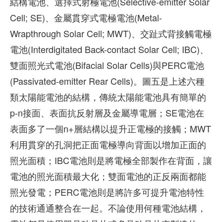
結構電池、選擇式射極電池(Selective-emitter Solar
Cell; SE)、金屬貫穿式電極電池(Metal-
Wrapthrough Solar Cell; MWT)、交趾式背接觸電極
電池(Interdigitated Back-contact Solar Cell; IBC)、
雙面照光式電池(Bifacial Solar Cells)與PERC電池
(Passivated-emitter Rear Cells)。圖五是上述六種
類太陽能電池的結構，傳統太陽能電池具有簡單的
p-n接面、表面抗反射層及金屬導電層；SE電池在
表面多了一個n+層結構以提升正電極的接觸；MWT
利用貫穿的孔洞把正面電極導向背面以增加正面的
照光面積；IBC電池則是將電極全部製作在背面，讓
電池的照光面積最大化；雙面電池的正反兩面都能
照光發電；PERC電池則是將許多可提升電池特性
的技術通通整合在一起。不論使用何種電池結構，