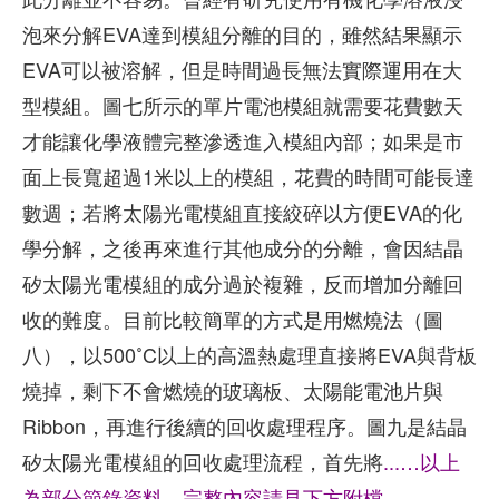
泡來分解EVA達到模組分離的目的，雖然結果顯示
EVA可以被溶解，但是時間過長無法實際運用在大
型模組。圖七所示的單片電池模組就需要花費數天
才能讓化學液體完整滲透進入模組內部；如果是市
面上長寬超過1米以上的模組，花費的時間可能長達
數週；若將太陽光電模組直接絞碎以方便EVA的化
學分解，之後再來進行其他成分的分離，會因結晶
矽太陽光電模組的成分過於複雜，反而增加分離回
收的難度。目前比較簡單的方式是用燃燒法（圖
八），以500˚C以上的高溫熱處理直接將EVA與背板
燒掉，剩下不會燃燒的玻璃板、太陽能電池片與
Ribbon，再進行後續的回收處理程序。圖九是結晶
矽太陽光電模組的回收處理流程，首先將
...…以上
為部分節錄資料，完整內容請見下方附檔。