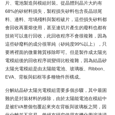
片、電池製造與模組封裝。從晶體到晶片大約有
68%的矽材料損失，製程損失矽料包含長晶頭尾
料、邊料、坩堝殘料與製程破片，這些損失矽料都
會回收再重熔使用，甚至連切片產生的廢料也都有
技術可以進行回收，此回收程序不會很複雜，因為
這些矽廢料的成分很單純（矽純度99%以上），只
要將裡面的微量雜質移除即可。但是製作成太陽光
電模組後的回收程序就變得比較複雜，因為結晶矽
太陽光電模組是由太陽能電池、玻璃板、Ribbon、
EVA、背板與鋁框等多種物件所構成。
分解結晶矽太陽光電模組需要多個步驟，其中最困
難的是封裝材料的移除，由於太陽能電池在模組中
是被EVA整個包覆起來夾在背板與玻璃板之間，因
此分離並不容易。曾經有研究使用有機化學溶液浸