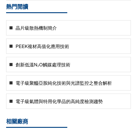
熱門閱讀
晶片級散熱機制簡介
PEEK複材高值化應用技術
創新低溫N₂O觸媒處理技術
電子級聚醯亞胺純化技術與光譜監控之整合解析
電子級氣體與特用化學品的高純度檢測趨勢
相關廠商