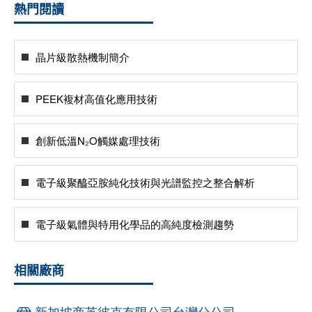
熱門閱讀
晶片級散熱機制簡介
PEEK複材高值化應用技術
創新低溫N₂O觸媒處理技術
電子級聚醯亞胺純化技術與光譜監控之整合解析
電子級氣體與特用化學品的高純度檢測趨勢
相關廠商