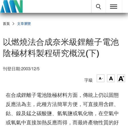
首頁
文章瀏覽
以燃燒法合成奈米級鋰離子電池
陰極材料製程研究概況(下)
刊登日期:2003/12/5
字級
在合成鋰離子電池陰極材料方面，傳統上仍以固態
反應法為主，此種方法簡單方便，可直接用含鋰、
鈷、鎳及錳之碳酸鹽、氫氧鹽或氧化物，在空氣中
或氧氣中直接加熱反應而得，而最終產物性質的好