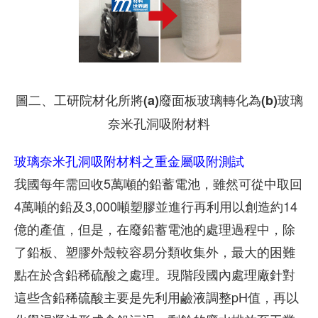
圖二、工研院材化所將(a)廢面板玻璃轉化為(b)玻璃
奈米孔洞吸附材料
玻璃奈米孔洞吸附材料之重金屬吸附測試
我國每年需回收5萬噸的鉛蓄電池，雖然可從中取回
4萬噸的鉛及3,000噸塑膠並進行再利用以創造約14
億的產值，但是，在廢鉛蓄電池的處理過程中，除
了鉛板、塑膠外殼較容易分類收集外，最大的困難
點在於含鉛稀硫酸之處理。現階段國內處理廠針對
這些含鉛稀硫酸主要是先利用鹼液調整pH值，再以