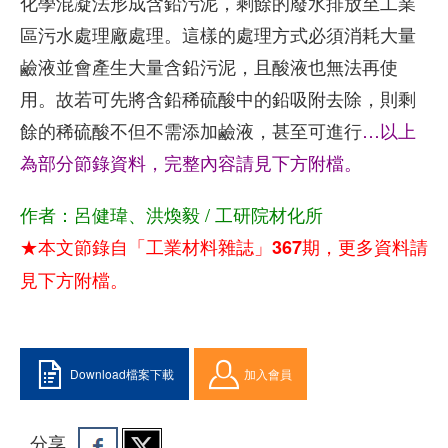
化學混凝法形成含鉛污泥，剩餘的廢水排放至工業
區污水處理廠處理。這樣的處理方式必須消耗大量
鹼液並會產生大量含鉛污泥，且酸液也無法再使
用。故若可先將含鉛稀硫酸中的鉛吸附去除，則剩
餘的稀硫酸不但不需添加鹼液，甚至可進行
…以上
為部分節錄資料，完整內容請見下方附檔。
作者：呂健瑋、洪煥毅 / 工研院材化所
★本文節錄自「工業材料雜誌」367期，更多資料請
見下方附檔。
Download檔案下載
加入會員
分享