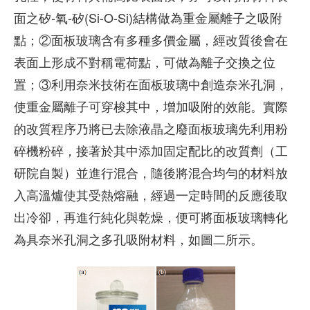
面之矽-氧-矽(Si-O-Si)結構做為重金屬離子之吸附
點；②面板玻璃含有多種多價金屬，經改質後會在
表面上形成不對稱電荷點，可做為離子交換之位
置；③利用奈米技術在面板玻璃中創造奈米孔洞，
使重金屬離子可穿梭其中，增加吸附的效能。實際
的改質程序乃將已去除液晶之廢面板玻璃先利用粉
碎機粉碎，接著於其中添加固定配比的改質劑（工
研院自製）並進行混合，隨後將混合均勻的材料放
入高溫爐使其受熱熔融，經過一定時間的反應後取
出冷卻，再進行純化與乾燥，便可將面板玻璃轉化
為具奈米孔洞之多孔吸附材料，如圖二所示。