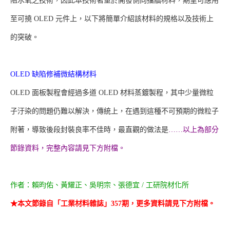
阻水氧之技術，因此本技術著重於開發側向擋牆材料，期望可應用
至可撓 OLED 元件上，以下將簡單介紹該材料的規格以及技術上
的突破。
OLED 缺陷修補微結構材料
OLED 面板製程會經過多道 OLED 材料蒸鍍製程，其中少量微粒
子汙染的問題仍難以解決，傳統上，在遇到這種不可預期的微粒子
附著，導致後段封裝良率不佳時，最直觀的做法是
……以上為部分
節錄資料，完整內容請見下方附檔。
作者：賴昀佑、黃耀正、吳明宗、張德宜 / 工研院材化所
★本文節錄自「工業材料雜誌」357期，更多資料請見下方附檔。