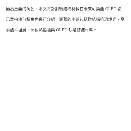
極為重要的角色。本文將針對微結構材料在未來可撓曲 OLED 顯
示器扮演何種角色進行介紹，涵蓋的主題包括微結構抗環境光、高
耐熱平坦層、高耐熱擋牆與 OLED 缺陷修補材料。