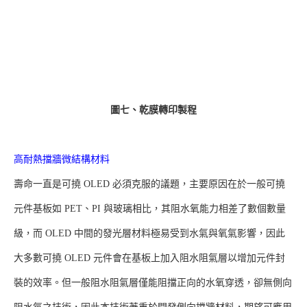
圖七、乾膜轉印製程
高耐熱擋牆微結構材料
壽命一直是可撓 OLED 必須克服的議題，主要原因在於一般可撓
元件基板如 PET、PI 與玻璃相比，其阻水氧能力相差了數個數量
級，而 OLED 中間的發光層材料極易受到水氣與氧氣影響，因此
大多數可撓 OLED 元件會在基板上加入阻水阻氣層以增加元件封
裝的效率。但一般阻水阻氣層僅能阻擋正向的水氧穿透，卻無側向