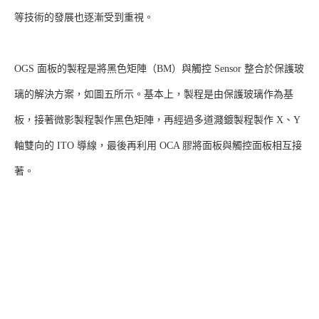
等技術的發展也逐漸受到重視。
OGS 面板的製程是將黑色矩陣（BM）與觸控 Sensor 整合於保護玻
璃的解決方案，如圖五所示。基本上，製程是由保護玻璃作為基
板，接著微影製程製作黑色矩陣，再經過多道濺鍍製程製作 X、Y
軸雙向的 ITO 導線，最後再利用 OCA 膠將面板與觸控面板相互接
著。