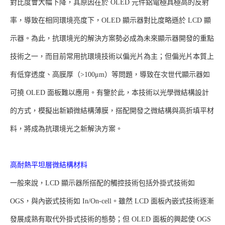
對比度會大幅下降，其原因在於 OLED 元件鋁電極具極高的反射
率，導致在相同環境亮度下，OLED 顯示器對比度略遜於 LCD 顯
示器。為此，抗環境光的解決方案勢必成為未來顯示器開發的重點
技術之一，而目前常用抗環境技術以偏光片為主；但偏光片本質上
有低穿透度、高膜厚（>100μm）等問題，導致在次世代顯示器如
可撓 OLED 面板難以應用。有鑒於此，本技術以光學微結構設計
的方式，模擬出新穎微結構薄膜，搭配開發之微結構與高折填平材
料，將成為抗環境光之新解決方案。
高耐熱平坦層微結構材料
一般來說，LCD 顯示器所搭配的觸控技術包括外掛式技術如
OGS，與內嵌式技術如 In/On-cell。雖然 LCD 面板內嵌式技術逐漸
發展成熟有取代外掛式技術的態勢；但 OLED 面板的興起使 OGS