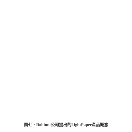
圖七、Rohinni公司提出的LightPaper產品概念