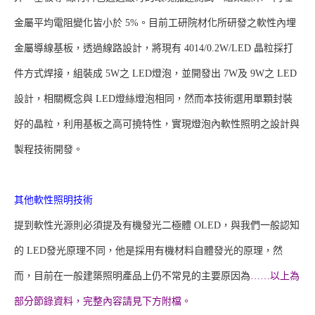
金屬平均電阻變化皆小於 5%。目前工研院材化所研發之軟性內埋
金屬導線基板，透過線路設計，將現有 4014/0.2W/LED 晶粒採打
件方式焊接，組裝成 5W之 LED燈泡，並開發出 7W及 9W之 LED
設計，相關概念與 LED燈絲燈泡相同，然而本技術選用單顆封裝
好的晶粒，利用基板之高可撓特性，實現燈泡內軟性照明之設計與
製程技術開發。
其他軟性照明技術
提到軟性光源則必須提及有機發光二極體 OLED，與我們一般認知
的 LED發光原理不同，他是採用有機材料自體發光的原理，然
而，目前在一般建築照明產品上仍不常見的主要原因為
……以上為
部分節錄資料，完整內容請見下方附檔。