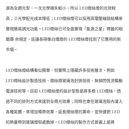
源為全週光型，一次光學損失較小，所以 LED燈絲燈的光效較
高；②光學配光成本降低；LED燈絲燈可以採用高電壓線路結構來
實現簡易調光功能。LED燈絲已可全面實現「能源之星」標籤的相
關壽 命規定，這讓長得像白熾燈的 LED燈絲燈找到了它應用的新
市場。
LED燈絲燈結構看似簡單，但實際上隱藏許多技術層次。例如
LED燈絲設計製造技術、燈絲燈玻璃泡封排技術、無頻閃恆流驅動
電源技術等。目前 LED燈絲燈的設計型態是將多根 LED燈絲，透
過不同的排列方式來達到全周光效果；同時也會在玻璃泡殼內灌入
各種氣體，來增加導熱效果，延長燈絲燈的壽命，並快速把 LED
的熱量帶到玻璃燈殼處散掉。LED燈絲的製作方式普遍上是將