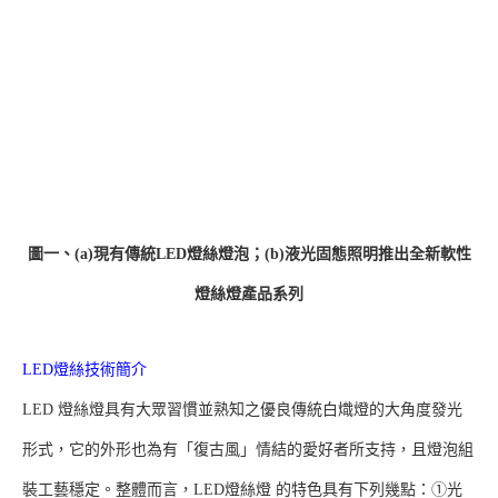
圖一、(a)現有傳統LED燈絲燈泡；(b)液光固態照明推出全新軟性
燈絲燈產品系列
LED燈絲技術簡介
LED 燈絲燈具有大眾習慣並熟知之優良傳統白熾燈的大角度發光
形式，它的外形也為有「復古風」情結的愛好者所支持，且燈泡組
裝工藝穩定。整體而言，LED燈絲燈 的特色具有下列幾點：①光