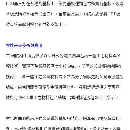
LED晶片打在各種的基板上，常見基板種類包含藍寶石基板、玻璃
基板及陶瓷基板等（圖二），目前更具競爭力的方式是將 LED晶
粒直接串聯封接於銅或鋁支架上。
軟性基板技術與應用
工 研院材化所提供了以印刷式導電金屬與基板一體化之材料與製
程技術，實現了整體基板厚度小於 50μm。所需的設計導線線路在
技術上，此一體化之金屬材料為不含高分子樹脂之純金屬銀膠體所
組成，結合所開發耐溫型金屬接著材料，達到焊錫焊接之高可靠
性與可 350˚C重工之材料組合結構，詳細製程流程如圖三所示。
材化所開發的內埋式金屬導線基板的特色，除具有可撓及超薄化
外，基板導 線材料也通過嚴苛的環境加速測試，結果顯示，內埋