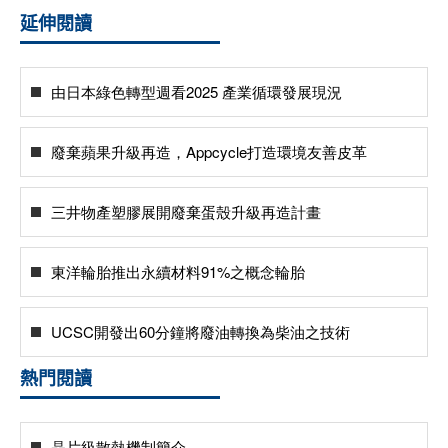
延伸閱讀
由日本綠色轉型週看2025 產業循環發展現況
廢棄蘋果升級再造，Appcycle打造環境友善皮革
三井物產塑膠展開廢棄蛋殼升級再造計畫
東洋輪胎推出永續材料91%之概念輪胎
UCSC開發出60分鐘將廢油轉換為柴油之技術
熱門閱讀
晶片級散熱機制簡介