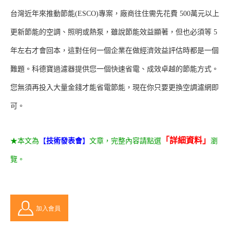
台灣近年來推動節能(ESCO)專案，廠商往住需先花費 500萬元以上
更新節能的空調、照明或熱泵，雖說節能效益顯著，但也必須等 5
年左右才會回本，這對任何一個企業在做經濟效益評估時都是一個
難題。
科德寶過濾器提供您一個快速省電、成效卓越的節能方式。
您無須再投入大量金錢才能省電節能，現在你只要更換空調濾網即
可。
「詳細資料」
★本文為
【
技術發表會
】
文章，完整內容請點選
瀏
覽。
加入會員