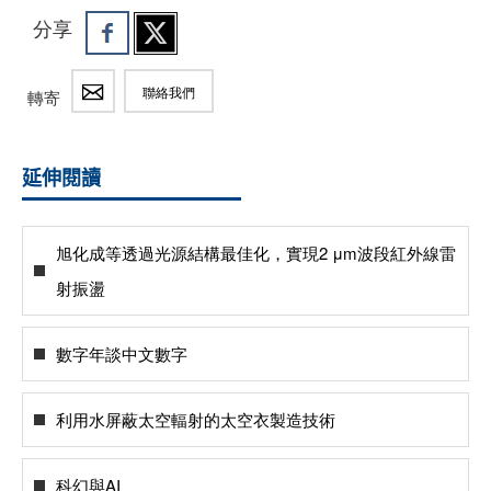
分享
聯絡我們
轉寄
延伸閱讀
旭化成等透過光源結構最佳化，實現2 μm波段紅外線雷
射振盪
數字年談中文數字
利用水屏蔽太空輻射的太空衣製造技術
科幻與AI