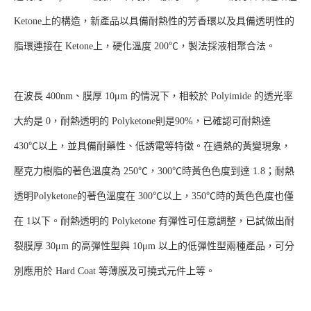
Ketone上的構造，新產品以具備耐熱性的芳香環以及具備透明性的
脂環連接在 Ketone上，硬化溫度 200℃，製法採液相聚合法。
在波長 400nm、膜厚 10μm 的情況下，相較於 Polyimide 的透光率
大約是 0，耐熱透明的 Polyketone則是90%，已確認可耐熱達
430℃以上，並具備耐藥性、低誘電等特徵。在遇熱的黃變現象，
壓克力樹脂的著色溫度為 250℃，300℃時黃色色度到達 1.8；耐熱
透明Polyketone的著色溫度在 300℃以上，350℃時的黃色色度也僅
在 1以下。耐熱透明的 Polyketone 有彈性可任意調整，已試做出耐
裂膜厚 30μm 的高彈性型與 10μm 以上的低彈性型兩種產品，可分
別應用於 Hard Coat 等薄膜及可撓式元件上等。