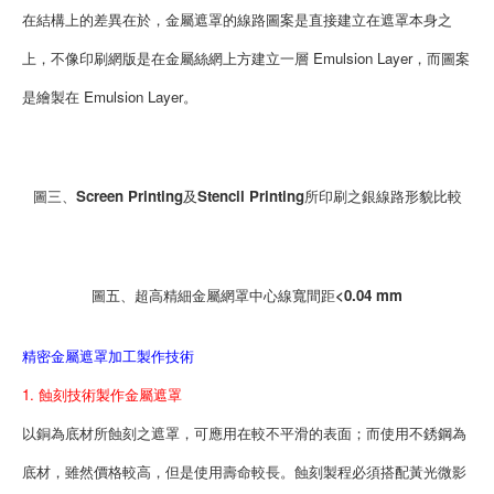
在結構上的差異在於，金屬遮罩的線路圖案是直接建立在遮罩本身之
上，不像印刷網版是在金屬絲網上方建立一層 Emulsion Layer，而圖案
是繪製在 Emulsion Layer。
圖三、Screen Printing及Stencil Printing所印刷之銀線路形貌比較
圖五、超高精細金屬網罩中心線寬間距<0.04 mm
精密金屬遮罩加工製作技術
1. 蝕刻技術製作金屬遮罩
以銅為底材所蝕刻之遮罩，可應用在較不平滑的表面；而使用不銹鋼為
底材，雖然價格較高，但是使用壽命較長。蝕刻製程必須搭配黃光微影