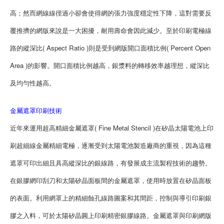
高；然而網線線徑過小卻會使得網的張力強度穩定性下降，這對需要反
覆推擠的網版來說是一大困擾，耐用壽命會因此減少。至於印刷電極線
路的縱深比( Aspect Ratio )則是受到網版開口面積比例( Percent Open
Area )的影響。開口面積比例越高，銀漿料的轉移效率越理想，縱深比
及均勻性越高。
金屬遮罩印刷技術
近年來運用超高精細金屬遮罩( Fine Metal Stencil )在矽晶太陽電池上印
刷超細線金屬精細電極，逐漸受到太陽電池製造廠商的重視，因為這種
遮罩可印出細且具高縱深比的銀線路，有發展成主流製程技術的趨勢。
在銀膠網印刮刀和太陽矽晶面板間的金屬遮罩，使用時放置在矽晶面板
的表面。利用網罩上的精細蝕孔線路圖案和其間距，控制與導引印刷銀
膠之入料，可於太陽矽晶圓上印刷精密銀膠線路。金屬遮罩與印刷網版