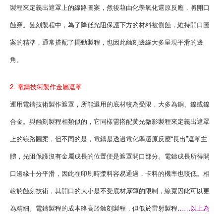
製程來定義出遮罩上的線路圖案，然後藉由化學氧化還原反應，將開口
蝕穿。蝕刻製程中，為了降低光阻保護下方的材料被側蝕，維持開口圖
案的精準，通常搭配了擺動製程，也因此蝕刻邊緣大多呈現平滑的邊
角。
2. 電鑄技術製作金屬遮罩
運用電鑄技術製作遮罩，所能選用的底材較為受限，大多為銅、鎳或鎳
合金。與蝕刻製程相類似的，它同樣需搭配黃光微影製程來定義出遮罩
上的線路圖案，但不同的是，電鑄是透過電化學還原反應“長出”遮罩主
體，光阻保護沒有金屬成長的位置便是遮罩開口部分。電鑄成長所得開
口邊緣十分平滑，因此在印刷時漿料容易通過，卡料的機率也較低。相
較於蝕刻技術，其開口的大小是不受底材厚薄的限制，線寬因此可以更
為精細。電鑄製程的成本略高於蝕刻製程，但低於雷射製程
……
以上為