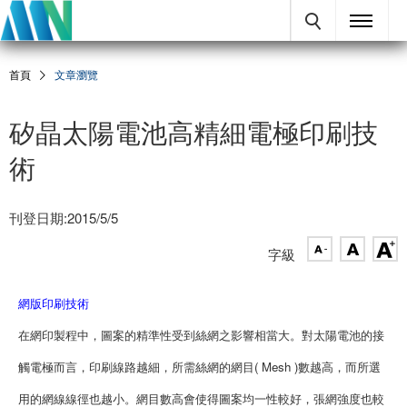
首頁
文章瀏覽
矽晶太陽電池高精細電極印刷技
術
刊登日期:2015/5/5
字級
網版印刷技術
在網印製程中，圖案的精準性受到絲網之影響相當大。對太陽電池的接
觸電極而言，印刷線路越細，所需絲網的網目( Mesh )數越高，而所選
用的網線線徑也越小。網目數高會使得圖案均一性較好，張網強度也較