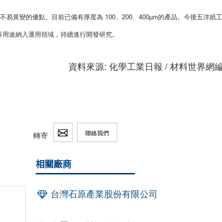
易黃變的優點。目前已備有厚度為 100、200、400µm的產品。
今後五洋紙
等用途納入運用領域，持續進行開發研究。
資料來源: 化學工業日報 / 材料世界網
聯絡我們
轉寄
相關廠商
台灣石原產業股份有限公司