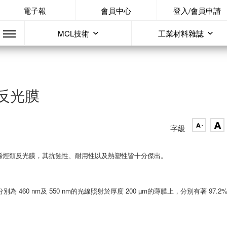
電子報
會員中心
登入/會員申請
MCL技術
工業材料雜誌
反光膜
字級
的烯烴類反光膜，其抗蝕性、耐用性以及熱塑性皆十分傑出。
為 460 nm及 550 nm的光線照射於厚度 200 µm的薄膜上，分別有著 97.2