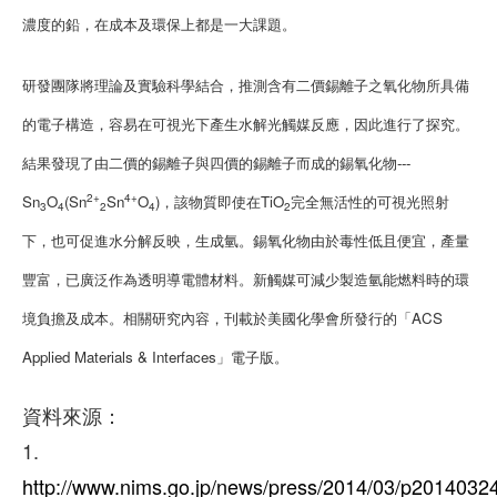
濃度的鉛，在成本及環保上都是一大課題。
研發團隊將理論及實驗科學結合，推測含有二價錫離子之氧化物所具備
的電子構造，容易在可視光下產生水解光觸媒反應，因此進行了探究。
結果發現了由二價的錫離子與四價的錫離子而成的錫氧化物---
2+
4+
Sn
O
(Sn
Sn
O
)，該物質即使在TiO
完全無活性的可視光照射
3
4
2
4
2
下，也可促進水分解反映，生成氫。錫氧化物由於毒性低且便宜，產量
豐富，已廣泛作為透明導電體材料。新觸媒可減少製造氫能燃料時的環
境負擔及成本。相關研究內容，刊載於美國化學會所發行的「ACS
Applied Materials & Interfaces」電子版。
資料來源：
1.
http://www.nims.go.jp/news/press/2014/03/p2014032