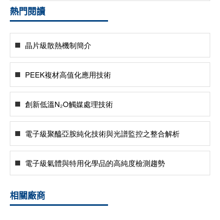
熱門閱讀
晶片級散熱機制簡介
PEEK複材高值化應用技術
創新低溫N₂O觸媒處理技術
電子級聚醯亞胺純化技術與光譜監控之整合解析
電子級氣體與特用化學品的高純度檢測趨勢
相關廠商