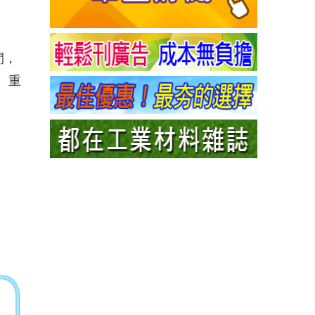
間，
、重