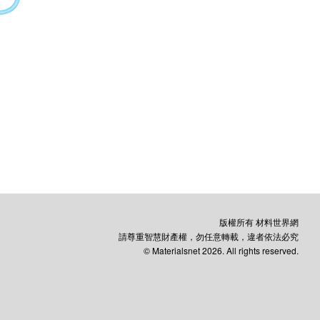
版權所有 材料世界網
請尊重智慧財產權，勿任意轉載，違者依法必究
© Materialsnet 2026. All rights reserved.