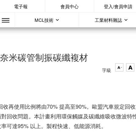
電子報
會員中心
登入/會員申請
MCL技術
工業材料雜誌
 奈米碳管制振碳纖複材
字級
Co. 回收再使用比例將由70% 提高至90%。歐盟汽車規定回
面對回收問題。本計畫利用環保觸媒及碳纖維吸收微波特
率可達95% 以上。製程快速、低能源消耗。