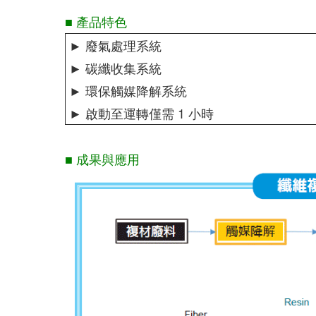
■ 產品特色
► 廢氣處理系統
► 碳纖收集系統
► 環保觸媒降解系統
► 啟動至運轉僅需 1 小時
■ 成果與應用