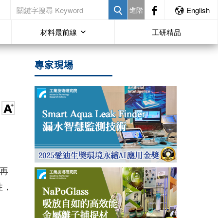
進階
English
材料最前線
工研精品
專家現場
收再
性，