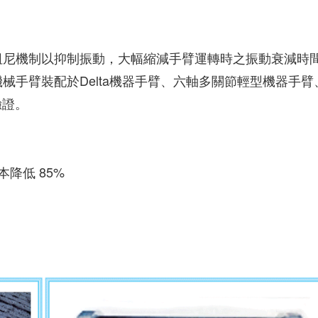
阻尼機制以抑制振動，大幅縮減手臂運轉時之振動衰減時
械手臂裝配於Delta機器手臂、六軸多關節輕型機器手臂
驗證。
降低 85%