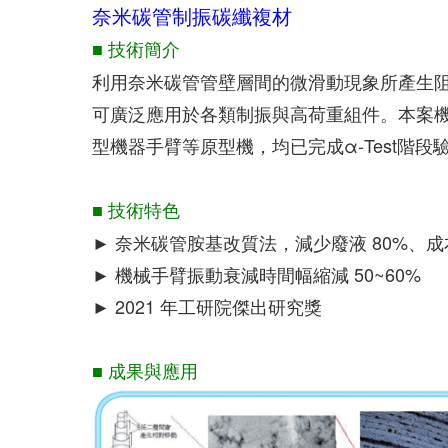
奈米碳管制振碳纖複材
■ 技術簡介
利用奈米碳管管壁層間的微滑動現象所產生
可廣泛應用於各類制振與高荷重組件。本案機
型機器手臂等原型機，均已完成α-Test階段
■ 技術特色
► 奈米碳管胺基改質法，減少廢液 80%、成本
► 機械手臂振動衰減時間幅縮減 50~60%
► 2021 年工研院傑出研究獎
■ 成果與應用