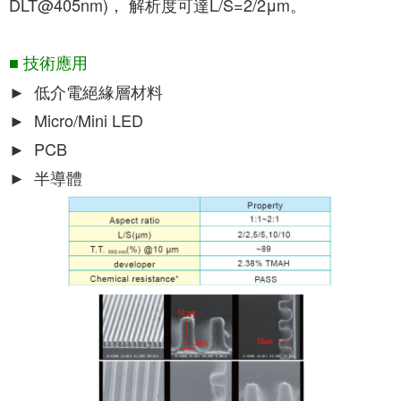
DLT@405nm)， 解析度可達L/S=2/2μm。
■ 技術應用
► 低介電絕緣層材料
► Micro/Mini LED
► PCB
► 半導體