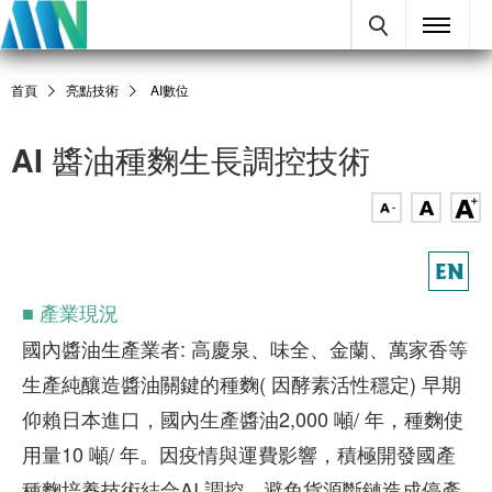
首頁
亮點技術
AI數位
AI 醬油種麴生長調控技術
■ 產業現況
國內醬油生產業者: 高慶泉、味全、金蘭、萬家香等
生產純釀造醬油關鍵的種麴( 因酵素活性穩定) 早期
仰賴日本進口，國內生產醬油2,000 噸/ 年，種麴使
用量10 噸/ 年。因疫情與運費影響，積極開發國產
種麴培養技術結合AI 調控，避免貨源斷鏈造成停產