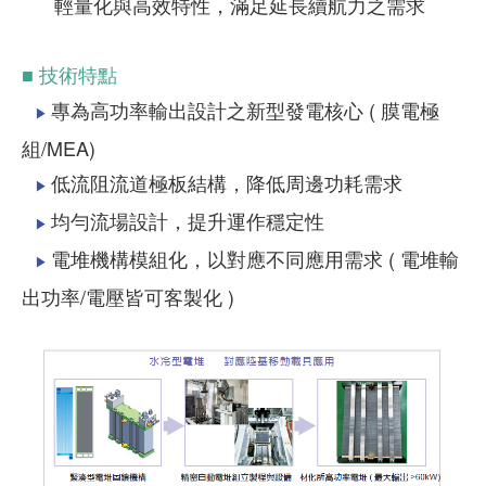
輕量化與高效特性，滿足延長續航力之需求
■ 技術特點
專為高功率輸出設計之新型發電核心 ( 膜電極
▶
組/MEA)
低流阻流道極板結構，降低周邊功耗需求
▶
均勻流場設計，提升運作穩定性
▶
電堆機構模組化，以對應不同應用需求 ( 電堆輸
▶
出功率/電壓皆可客製化 )