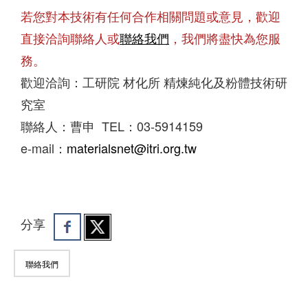
若您對本技術有任何合作相關問題或意見，歡迎
直接洽詢聯絡人或
聯絡我們
，我們將盡快為您服
務。
歡迎洽詢：工研院 材化所 精煉純化及粉體技術研
究室
聯絡人：曹申 TEL：03-5914159
e-mail：
materialsnet@itri.org.tw
分享
聯絡我們