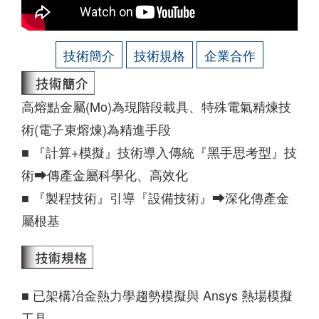
技術簡介
技術規格
企業合作
高熔點金屬(Mo)為現階段載具、特殊電氣精煉技
術(電子束熔煉)為精進手段
■ 『計算+模擬』技術導入傳統『黑手思考型』技
術➡傳產金屬科學化、高效化
■ 『製程技術』引導『設備技術』➡深化傳產金
屬根基
■ 已架構冶金熱力學趨勢模擬與 Ansys 熱場模擬
工具