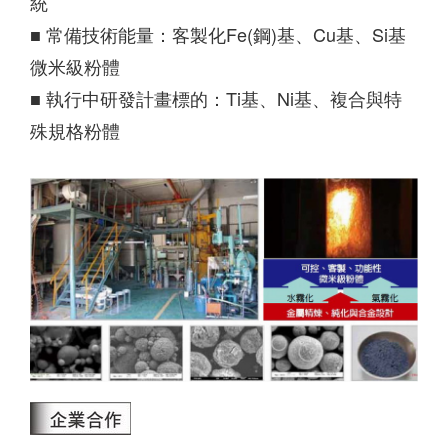
統
■ 常備技術能量：客製化Fe(鋼)基、Cu基、Si基
微米級粉體
■ 執行中研發計畫標的：Ti基、Ni基、複合與特
殊規格粉體