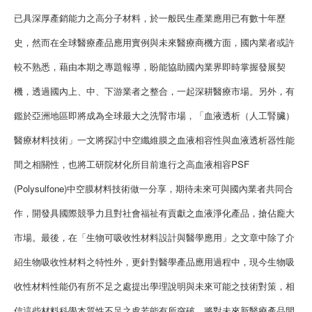
已具深厚產銷能力之高分子材料，於一般民生產業應用已有數十年歷
史，然而在全球醫療產品應用實例與未來醫療商機方面，國內業者或許
較不熟悉，藉由本期之專題報導，盼能協助國內業界即時掌握發展契
機，透過國內上、中、下游業者之整合，一起深耕醫療市場。另外，有
鑑於亞洲地區即將成為全球最大之洗腎市場，「血液透析（人工腎臟）
醫療材料技術」一文將探討中空纖維膜之血液相容性與血液透析器性能
間之相關性，也將工研院材化所目前進行之高血液相容PSF
(Polysulfone)中空膜材料技術做一分享，期待未來可與國內業者共同合
作，開發具國際競爭力且對社會福祉有貢獻之血液淨化產品，搶佔龐大
市場。最後，在「生物可吸收性材料設計與醫學應用」之文章中除了介
紹生物吸收性材料之特性外，更針對醫學產品應用過程中，現今生物吸
收性材料性能仍有所不足之處提出學理說明與未來可能之技術對策，相
信這些材料科學本質性不足之處若能有所突破，將對未來新醫療產品開