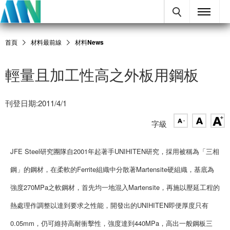
首頁
材料最前線
材料News
輕量且加工性高之外板用鋼板
刊登日期:2011/4/1
字級
JFE Steel研究團隊自2001年起著手UNIHITEN研究，採用被稱為「三相
鋼」的鋼材，在柔軟的Ferrite組織中分散著Martensite硬組織，基底為
強度270MPa之軟鋼材，首先均一地混入Martensite，再施以壓延工程的
熱處理作調整以達到要求之性能，開發出的UNIHITEN即便厚度只有
0.05mm，仍可維持高耐衝擊性，強度達到440MPa，高出一般鋼板三