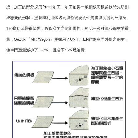
成，加工的部分採用Press加工，加工前與一般鋼板同樣柔軟時先切割
成想要的形狀，塗裝時利用鐵遇高溫會變硬的性質將溫度提高至攝氏
170度使其變得堅硬，確保必要之耐衝擊性，如此一來可減少鋼材的重
量，Suzuki「MR Wagon」便採用了UNIHITEN作為車門外側之鋼材，
使車門重量減少了5~7%，且省下16%燃油費。