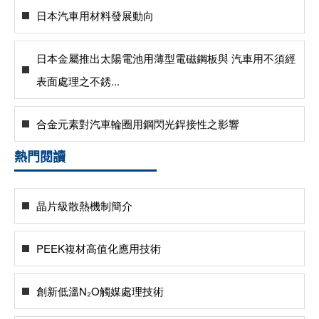
日本汽車用材料發展動向
日本金屬推出太陽電池用薄型電磁鋼板與 汽車用不須經
表面處理之不銹...
合金元素對汽車輪圈用鋼閃光銲接性之影響
熱門閱讀
晶片級散熱機制簡介
PEEK複材高值化應用技術
創新低溫N₂O觸媒處理技術