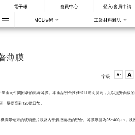
電子報
會員中心
登入/會員申請
MCL技術
工業材料雜誌
著薄膜
字級
手量產元件間附著的黏著薄膜。本產品密合性佳並且透明度高，足以提升面板的
額一舉提高到120億日幣。
機攜帶端末的玻璃蓋片以及內部觸控面板的密合。薄膜厚度為25~400µm，以