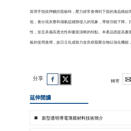
當用手指按押觸控面板時，壓力經常會傳到下面的液晶模組
低，會出現灰塵和濕氣從縫隙侵入的現象，導致功能下降。日
性，並且具備高透光性和畫面清晰的特點。本產品因提高畫面
板的使用激增，故日立化成致力改良樹脂聚合物以強化機能
分享
轉寄
延伸閱讀
新型透明導電薄膜材料技術簡介