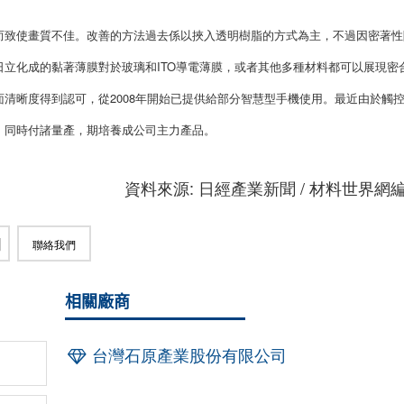
而致使畫質不佳。改善的方法過去係以挾入透明樹脂的方式為主，不過因密著性
立化成的黏著薄膜對於玻璃和ITO導電薄膜，或者其他多種材料都可以展現密
清晰度得到認可，從2008年開始已提供給部分智慧型手機使用。最近由於觸
，同時付諸量產，期培養成公司主力產品。
資料來源: 日經產業新聞 / 材料世界網
聯絡我們
相關廠商
台灣石原產業股份有限公司