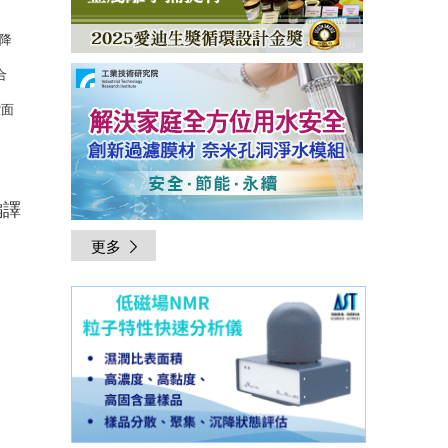
降
合
控面
編譯
更多