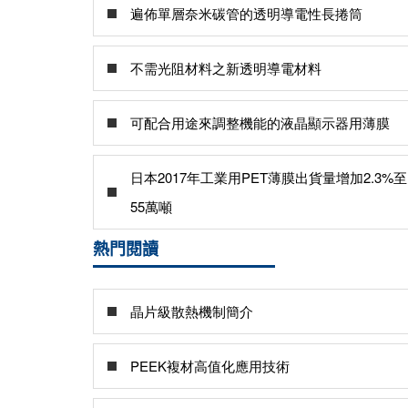
遍佈單層奈米碳管的透明導電性長捲筒
不需光阻材料之新透明導電材料
可配合用途來調整機能的液晶顯示器用薄膜
日本2017年工業用PET薄膜出貨量增加2.3%至
55萬噸
熱門閱讀
晶片級散熱機制簡介
PEEK複材高值化應用技術