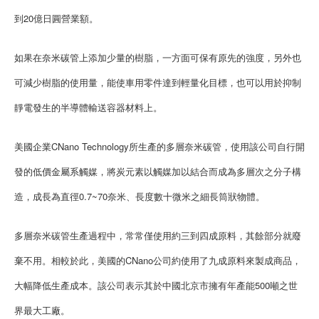
到20億日圓營業額。
如果在奈米碳管上添加少量的樹脂，一方面可保有原先的強度，另外也
可減少樹脂的使用量，能使車用零件達到輕量化目標，也可以用於抑制
靜電發生的半導體輸送容器材料上。
美國企業CNano Technology所生產的多層奈米碳管，使用該公司自行開
發的低價金屬系觸媒，將炭元素以觸媒加以結合而成為多層次之分子構
造，成長為直徑0.7~70奈米、長度數十微米之細長筒狀物體。
多層奈米碳管生產過程中，常常僅使用約三到四成原料，其餘部分就廢
棄不用。相較於此，美國的CNano公司約使用了九成原料來製成商品，
大幅降低生產成本。該公司表示其於中國北京市擁有年產能500噸之世
界最大工廠。