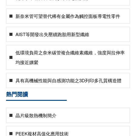
新奈米管可望替代稀有金屬作為觸控面板導電性零件
AIST等開發出失壓續跑胎用新型纖維
低環境負荷之奈米碳管複合纖維素纖維，強度與拉伸率
均接近嫘縈
具有高機械性能與自感測功能之3D列印多孔質構造體
熱門閱讀
晶片級散熱機制簡介
PEEK複材高值化應用技術