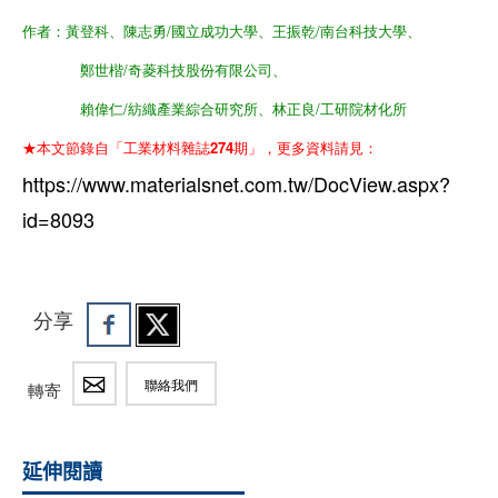
作者：黃登科、陳志勇/國立成功大學、王振乾/南台科技大學、
鄭世楷/奇菱科技股份有限公司、
賴偉仁/紡織產業綜合研究所、林正良/工研院材化所
★本文節錄自「工業材料雜誌274期」，更多資料請見：
https://www.materialsnet.com.tw/DocView.aspx?
id=8093
分享
聯絡我們
轉寄
延伸閱讀