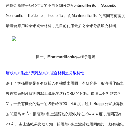
列依金屬離子取代位置的不同又細分為Montmorillonite 、Saponite 、
Nontronite 、Beidelite 、Hectorite， 而Montmorillonite 的層間電荷密度
最適合應用於奈米複合材料，是目前使用最多之奈米分散填充材料。
圖一、Montmorillonite結構示意圖
層狀奈米黏土/ 聚乳酸奈米複合材料之分散特性
為了了解插層劑是否有效插入有機黏土層間，本研究將一般有機化黏土
與經插層劑改質後的黏土濃縮粒進行XRD 的分析。由圖二分析結果可
知，一般有機化的黏土的吸收峰在2θ= 4.9 度，經由 Bragg 公式換算後
的間距為18 Å；插層劑/ 黏土濃縮粒的吸收峰在2θ= 4.4 度，層間距為
20 Å 。由上述結果比較可知，插層劑/ 黏土濃縮粒層間距比一般有機化