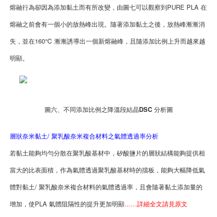
熔融行為卻因為添加黏土而有所改變，由圖七可以觀察到PURE PLA 在
熔融之前會有一個小的放熱峰出現。隨著添加黏土之後，放熱峰漸漸消
失，並在160℃ 漸漸誘導出一個新熔融峰，且隨添加比例上升而越來越
明顯。
圖六、不同添加比例之降溫段結晶DSC 分析圖
層狀奈米黏土/ 聚乳酸奈米複合材料之氣體透過率分析
若黏土能夠均勻分散在聚乳酸基材中，矽酸鹽片的層狀結構能夠提供相
當大的比表面積，作為氣體透過聚乳酸基材時的擋板，能夠大幅降低氣
體對黏土/ 聚乳酸奈米複合材料的氣體透過率，且會隨著黏土添加量的
增加，使PLA 氣體阻隔性的提升更加明顯
……詳細全文請見原文