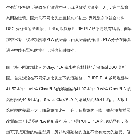
存有許多空隙，導致在升溫過程中，出現熱變形溫度(HDT)，進而影響
其耐熱性質。圖六為不同比例之層狀奈米黏土/ 聚乳酸奈米複合材料
DSC 分析圖的降溫段，由圖可以觀察PURE PLA幾乎是沒有結晶，但添
加奈米黏土後成功誘導PLA 的結晶，由於結晶的作用，PLA分子在降溫
過程中能有緊密的排列，增強其耐熱性。
圖七為不同添加比例之Clay/PLA 奈米複合材料的升溫熔融DSC 分析
圖。首先討論在不同添加比例之下的熔融熱， PURE PLA 的熔融熱約
41.57 J/g；1wt % Clay/PLA的熔融熱約41.07 J/g；3 wt% Clay/PLA 的
熔融熱約40.84 J/g； 5 wt% Clay/PLA 的熔融熱約39.44 J/g 。大致上
熔融熱的差異不大，隨著添加比例上升，有些微的下降。雖然添加插層
改質黏土可以誘導PLA 的結晶行為，但是PURE PLA 的冷結晶強，依
然可形成完整的結晶型態，所以其熔融熱的值並不會有太大的差異。但