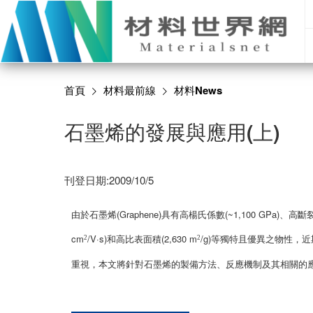
首頁
材料最前線
材料News
石墨烯的發展與應用(上)
刊登日期:2009/10/5
由於石墨烯(Graphene)具有高楊氏係數(~1,100 GPa)、高斷裂
cm
/V·s)和高比表面積(2,630 m
/g)等獨特且優異之物性
2
2
重視，本文將針對石墨烯的製備方法、反應機制及其相關的