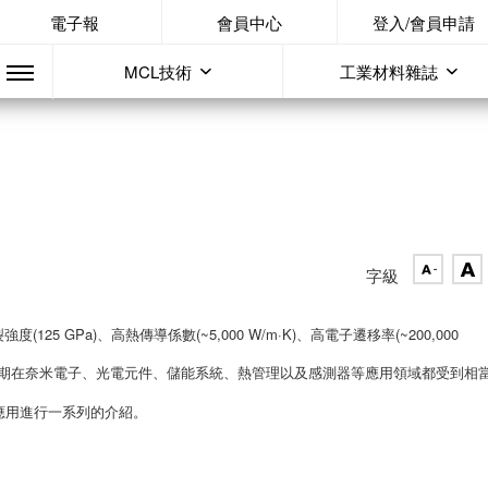
電子報
會員中心
登入/會員申請
MCL技術
工業材料雜誌
字級
強度(125 GPa)、高熱傳導係數(~5,000 W/m·K)、高電子遷移率(~200,000
，近期在奈米電子、光電元件、儲能系統、熱管理以及感測器等應用領域都受到相
應用進行一系列的介紹。