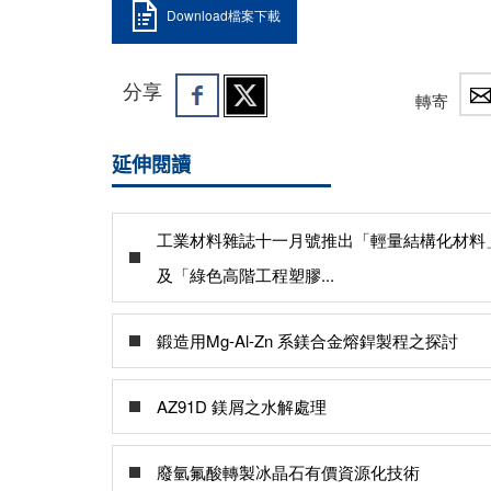
Download檔案下載
分享
轉寄
延伸閱讀
工業材料雜誌十一月號推出「輕量結構化材料
及「綠色高階工程塑膠...
鍛造用Mg-Al-Zn 系鎂合金熔銲製程之探討
AZ91D 鎂屑之水解處理
廢氫氟酸轉製冰晶石有價資源化技術