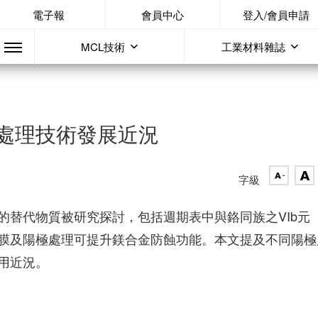
電子報
會員中心
登入/會員申請
MCL技術
工業材料雜誌
處理技術發展近況
字級
的替代物質被研究探討，包括週期表中與鉻同族之VIb元
膜及陽極處理可提升鎂合金防蝕功能。本文提及不同陽極
用近況。