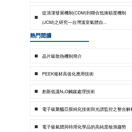
從清潔發展機制(CDM)到聯合抵換額度機制
(JCM)之研究—台灣溫室氣體自...
熱門閱讀
晶片級散熱機制簡介
PEEK複材高值化應用技術
創新低溫N₂O觸媒處理技術
電子級聚醯亞胺純化技術與光譜監控之整合解
電子級氣體與特用化學品的高純度檢測趨勢