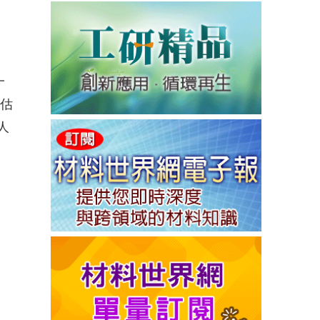
一
評估
人