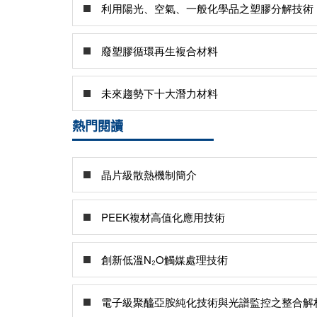
利用陽光、空氣、一般化學品之塑膠分解技術
廢塑膠循環再生複合材料
未來趨勢下十大潛力材料
熱門閱讀
晶片級散熱機制簡介
PEEK複材高值化應用技術
創新低溫N₂O觸媒處理技術
電子級聚醯亞胺純化技術與光譜監控之整合解