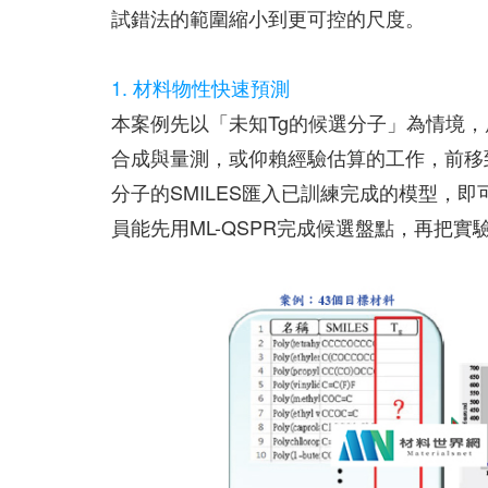
試錯法的範圍縮小到更可控的尺度。
1. 材料物性快速預測
本案例先以「未知Tg的候選分子」為情境，
合成與量測，或仰賴經驗估算的工作，前移
分子的SMILES匯入已訓練完成的模型，即
員能先用ML-QSPR完成候選盤點，再把