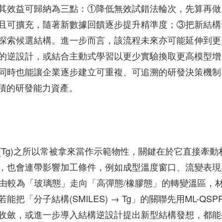
其效益可歸納為三點：①降低無效試錯法輪次，先算再做
且可擴充，隨著新數據回饋逐步提升精準度；③把新結構
探索候選結構。進一步而言，該流程未來亦可能延伸到更
的逆設計，或結合主動式學習以更少實驗換取更高模型增
同時也能讓企業逐步建立可重複、可追溯的研發決策機制
累積的研發能力資產。
Tg)之所以常被拿來當作示範物性，關鍵在於它直接牽動
，也會連帶影響加工條件，例如成型溫度窗口、流變表現
料由較為「玻璃態」走向「高彈態/橡膠態」的轉變溫區，
「分子結構(SMILES) → Tg」的關聯先用ML-QSP
收斂，或進一步導入結構逆設計提出新型結構發想，都能