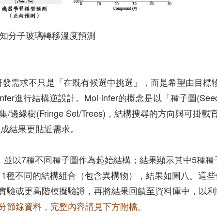
知分子玻璃轉移溫度預測
，且研發需求不只是「在既有候選中挑選」，而是希望由目標
er進行結構逆設計。Mol-infer的概念是以「種子圖(See
緣樹(Fringe Set/Trees)，結構搜尋的方向與可掛載
生成結果更貼近需求。
K，並以7種不同種子圖作為起始結構；結果顯示其中5種種
終產生11種不同的結構組合（包含異構物），結果如圖八。這些
實驗或更高階模擬驗證，再將結果回饋至資料庫中，以利
為部分節錄資料，完整內容請見下方附檔。