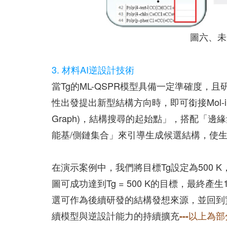
圖六、未
3. 材料AI逆設計技術
當Tg的ML-QSPR模型具備一定準確度
性出發提出新型結構方向時，即可銜接Mol-inf
Graph)，結構搜尋的起始點」，搭配「邊緣集/邊
能基/側鏈集合」來引導生成候選結構，使
在演示案例中，我們將目標Tg設定為500 
圖可成功達到Tg = 500 K的目標，最
選可作為後續研發的結構發想來源，並回到
續模型與逆設計能力的持續擴充
---以上