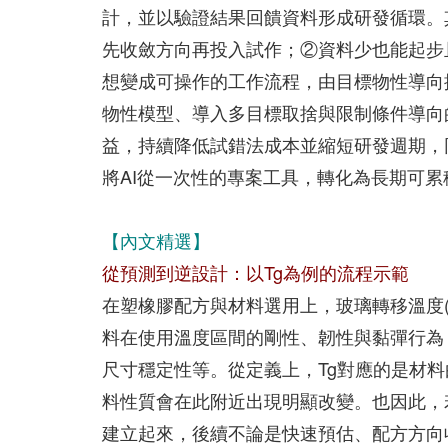
計，並以驗證結果回饋資料形成研發循環。
先收斂方向再投入試作；②資料少也能起步
想變成可操作的工作流程，由目標物性導向
物性模型、導入多目標取捨與限制條件導向
益，持續降低試錯法成本並縮短研發週期，
將AI從一次性的專案工具，轉化為長期可
【內文精選】
從預測到逆設計：以Tg為例的流程示範
在塑橡膠配方與材料選用上，玻璃轉移溫度(
料在使用溫度區間的剛性、韌性與黏彈行為
尺寸穩定性等。從定義上，Tg對應的是材
料性質會在此附近出現明顯改變。也因此，若能把
建立起來，後續不論是快速預估、配方方向