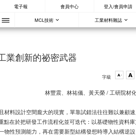
電子報
會員中心
登入/會員申請
MCL技術
工業材料雜誌
代工業創新的祕密武器
字級
林豐震、林祐儀、黃天榮 / 工研院材
且材料設計空間龐大的現實，單靠試錯法往往難以兼顧速
，重點在於把研發工作流程化並可迭代：以基礎物性資料庫
一物性預測能力，再在需要新型結構發想時導入結構逆設