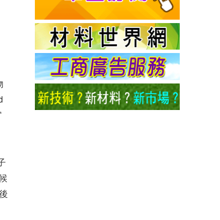
物
d
官
子
候
後