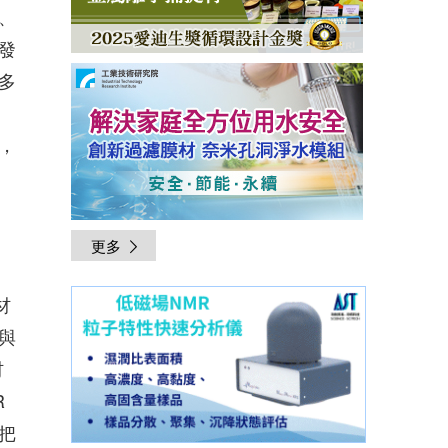
、
發
多
，
更多
材
與
材
R
把