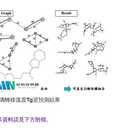
璃轉移溫度Tg逆預測結果
多資料請見下方附檔。