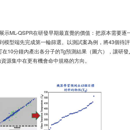
展示ML-QSPR在研發早期最直覺的價值：把原本需要逐
到模型端先完成第一輪篩選。以測試案為例，將43個待
可在10分鐘內產出各分子的Tg預測結果（圖六），讓研發
實驗資源集中在更有機會命中規格的方向。