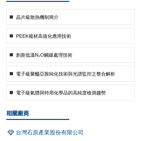
晶片級散熱機制簡介
PEEK複材高值化應用技術
創新低溫N₂O觸媒處理技術
電子級聚醯亞胺純化技術與光譜監控之整合解析
電子級氣體與特用化學品的高純度檢測趨勢
相關廠商
台灣石原產業股份有限公司