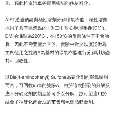
化，藉此推進汽車等應用領域的多材料化。
AIST透過鈉鹼與極性溶劑分解環氧樹脂，極性溶劑
採用了具有高沸點的1,3-二甲基-2-咪唑啉酮(DMI)。
DMI的沸點為220℃，在150℃的反應條件下不會沸
騰，因此不需要壓力容器。實驗中對於以廣泛做為
主劑使用之雙酚A為基材的環氧樹脂進行分解以驗證
其可回收性。
以Bis(4-aminophenyl) Sulfone為硬化劑的環氧樹脂
而言，可回收95%的雙酚A。由於這次開發的分解反
應不分硬化劑的類型皆可予以分解，故可望適用於
結合多種硬化劑合成的市售環氧樹脂黏合劑。