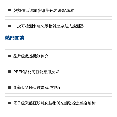
與熱/電反應而變形變色之SRM纖維
一次可檢測多種化學物質之穿戴式感測器
熱門閱讀
晶片級散熱機制簡介
PEEK複材高值化應用技術
創新低溫N₂O觸媒處理技術
電子級聚醯亞胺純化技術與光譜監控之整合解析