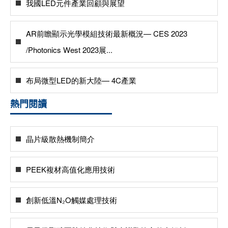
我國LED元件產業回顧與展望
AR前瞻顯示光學模組技術最新概況— CES 2023
/Photonics West 2023展...
布局微型LED的新大陸— 4C產業
熱門閱讀
晶片級散熱機制簡介
PEEK複材高值化應用技術
創新低溫N₂O觸媒處理技術