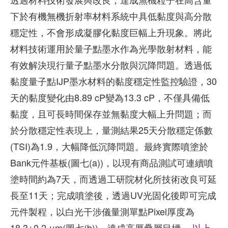
下於有機無機折射率材料系統中具低黏度與高分散
穩定性，不會形成凝膠化黏度巨幅上升現象。將此
材料技術運用於量子點墨水作為光學散射材料，能
有效解決現行量子點墨水分散與沉降問題。透過低
黏度量子點IJP墨水材料的黏度穩定性監控驗證，30
天的黏度變化由8.89 cP變為13.3 cP，不僅具備低
黏度，且可長時間保存並無黏度大幅上升問題；而
於分散穩定性表現上，量測結果25天分散穩定係數
(TSI)為1.9，大幅降低沉降問題。最終實際噴塗於
Bank元件基板(圖七(a))，以現有商品測試可連續噴
塗時間約為7天，而透過工研院材化所技術改良可延
長至11天；完成噴塗後，透過UV光固化後即可完成
元件製程，以白光干涉儀量測單點Pixel厚度為
18.3±0.2 μm(圖七(b))，達成高厚疊層目標
---以上