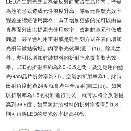
LED產生的光會因為全反射而被留在晶片內，轉變
為熱的形式造成元件溫度升高，導致元件發光效率
變差並縮短使用壽命。為了增加更多的光可以由垂
直界面射出以提高光使用效率，會將封裝元件做成
圓型，甚至會利用雷射或是乾蝕刻方式在表面增加
光柵等微結構增加內部取光效率(圖二(a))。除此之
外，亦可以增加封裝材料的折射率來提高取光效
率。LED的折射率約為2.0~3.5之間，廣泛應用的藍
光GaN晶片折射率為2.5，空氣的折射率為1，此時
出射角度超過24度就會產生全反射(圖二(b))。如果
以折射率為1.5的材料進行封裝，就可以將全反射提
高到36.9度；如果將封裝材料的折射率提高到1.8，
則可再將LED的發光效率提高40%。