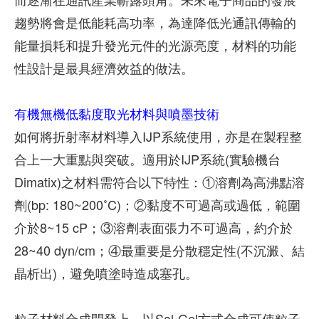
趨勢將會是低能耗高功率，為達降低光通訊傳輸的
能量損耗和提升發光元件的光源亮度，材料的功能
性設計是最具經濟效益的做法。
有機無機低黏度取光材料與噴墨技術
如何將折射率材料導入IJP系統使用，亦是在製程整
合上一大重點與突破。適用於IJP系統(實驗機台
Dimatix)之材料需符合以下特性：①溶劑為高沸點溶
劑(bp: 180~200˚C)；②黏度不可過高或過低，範圍
介於8~15 cP；③溶劑表面張力不可過高，約介於
28~40 dyn/cm；④最重要是分散穩定性(不沉澱、結
晶析出)，避免噴塗時造成塞孔。
粒子材料合成開發上，以Sol-Gel方式合成可使粒子