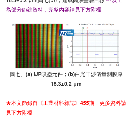
為部分節錄資料，完整內容請見下方附檔。
圖七、(a) IJP噴塗元件；(b)白光干涉儀量測膜厚
18.3±0.2 μm
★本文節錄自《工業材料雜誌》455期，更多資料請
見下方附檔。