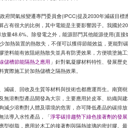
府間氣候變遷專門委員會(IPCC)提及2030年減碳目標
算占有很大的比例，其中電能是主要影響因子。我國於20
排放量48.6%。除發電之外，能源部門其他能源使用(直接
，減少加熱裝置的熱散失，不僅可以獲得節能效益，更能對
膠塗料能有效阻絕熱散失並具有防燙效果，方便噴塗施工
線儲槽節能隔熱之應用
」針對氣凝膠材料特性、發展歷史
料實際施工於加熱儲槽之隔熱效果。
、減碳、回收及生質等材料與技術也都應運而生。南寶樹
及無溶劑型產品開發為大宗，主要應用於皮革、紡織與建
夠減少溶劑對人體及環境的危害，亦可降低產品的碳排放
無法導入水性產品，「
淨零碳排趨勢下綠色接著劑的發展
應型樹脂，應用於木工的接著劑與隔熱玻璃的密封膠。最