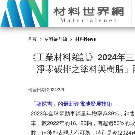
首頁
材料最前線
材料News
《工業材料雜誌》2024年
「淨零碳排之塗料與樹脂」
刊登日期:2024/3/6
「龍探吉」的最新鋰電池發展技術
2023年全球電動車銷量年增率為39%，銷售量
車，較2022年
的16,120輛，有超過53%
數，但後勢表現大有可為，特別是今(2024