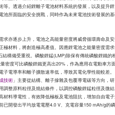
術等。透過介紹鋰離子電池材料系統的發展，以及提升鋰
電池所面臨的安全挑戰，同時作為未來電池技術發展的基
需求亦逐步上升，電池之高能量密度將威脅循環壽命及安
正極材料，將創造極高產值。因應鋰電池之能量密度需求
欖石結構備受重視。磷酸鋰錳(LMP)除保有傳統磷酸鋰鐵的
，能量密度可比磷酸鋰鐵更高出20%，作為應用在電動車方
電子電導率和離子擴散速率低，導致其電化學性能較差。
成技術
」主要從結構、離子摻雜及包覆導電碳等方向，研
用調整原料粒徑及燒結條件，以調控磷酸鋰錳粒徑及微結
高材料導電性，有效降低極板及電池阻抗，增加自由電子
發出平均放電電壓4.0 V、克電容量150 mAh/g的