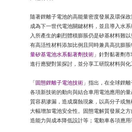
隨著鋰離子電池的高能量密度發展及環保政
成為下一世代電池關鍵材料，並且導入水系
入所產生的劇烈體積膨脹仍是矽基材料難以
有高活性材料添加比例且同時兼具高抗膨脹
量矽基電池水系黏著劑技術
」針對黏著劑市
進行應變對策探討，並分享工研院材料與化
「
固態鋰離子電池技術
」指出，在全球鋰離
各項新技術的動向與結合車用電池應用的量
質容易滲漏，造成腐蝕現象，以高分子或無
大幅增加電池安全性。固態電解質發展之方
造能力與成本降低設計等；電動車各項應用