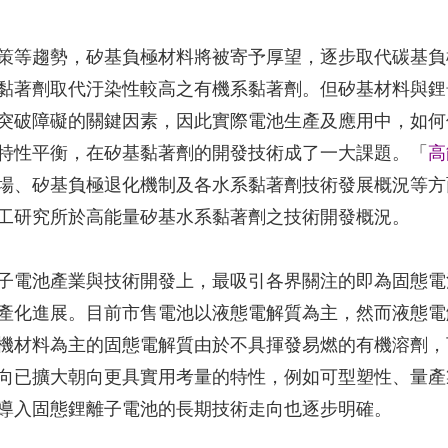
策等趨勢，矽基負極材料將被寄予厚望，逐步取代碳基負
黏著劑取代汙染性較高之有機系黏著劑。但矽基材料與鋰
突破障礙的關鍵因素，因此實際電池生產及應用中，如何
特性平衡，在矽基黏著劑的開發技術成了一大課題。「
高
場、矽基負極退化機制及各水系黏著劑技術發展概況等方
工研究所於高能量矽基水系黏著劑之技術開發概況。
子電池產業與技術開發上，最吸引各界關注的即為固態電
產化進展。目前市售電池以液態電解質為主，然而液態電
機材料為主的固態電解質由於不具揮發易燃的有機溶劑，
向已擴大朝向更具實用考量的特性，例如可型塑性、量產
導入固態鋰離子電池的長期技術走向也逐步明確。