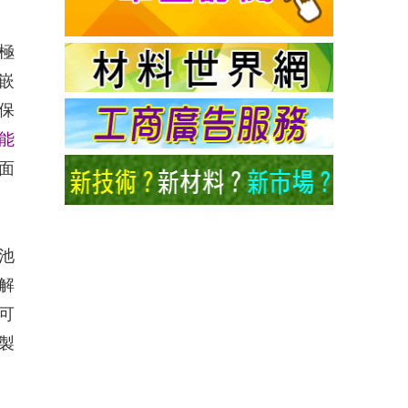
極
嵌
保
能
面
池
解
可
製