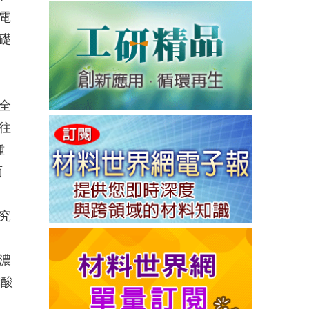
電
礎
全
往
種
面
究
濃
磷酸