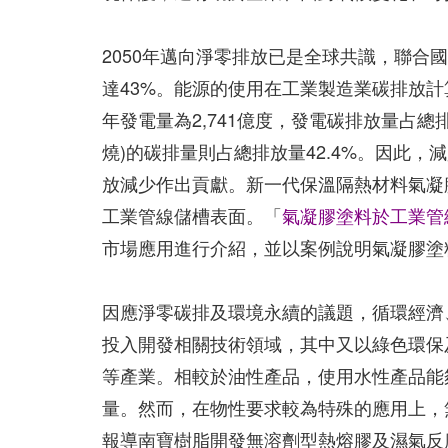
2050年邁向淨零排放已是全球共識，聯合國政
達43%。能源的使用在工業製造業碳排放計
年發電量為2,741億度，發電碳排放量占總
燒)的碳排量則占總排放量42.4%。因此
放減少作出貢獻。新一代保溫隔熱材料氣凝
工業管線儲槽表面。「
氣凝膠塗料於工業管
市場應用進行介紹，並以案例說明氣凝膠塗
因應淨零碳排及環境永續的議題，循環經濟
投入開發相關技術領域，其中又以綠色環保
等產業。相較於油性產品，使用水性產品能
量。然而，在物性要求較為特殊的應用上，
報導南寶樹脂開發無溶劑型熱熔膠及濕氣反