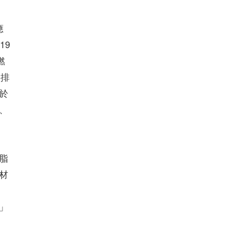
應
19
燃
碳排
於
、
脂
材
」