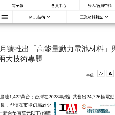
電子報
會員中心
登入/會員申請
MCL技術
工業材料雜誌
三月號推出「高能量動力電池材料」
兩大技術專題
字級
達1,422萬台；台灣在2023年總計共售出24,726輛電動
的成長，即便在市場仍屬於少
)年新台幣百萬元以下(預購