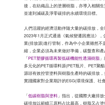
後，在紡織品上的塗層樹脂，亦導入相關生
並達到減碳及淨零碳排的永續環境目標。
人們活躍的經濟活動伴隨大量的碳排放，全球正在經
2023年1月正式通過《氣候變遷因應法》
業(排放源)進行管制，作為中小企業雖然
縮，企業必須為未來做好準備，碳盤查和產
「
PET塑膠循環再製低碳機能性透濕樹脂
」
多元化的PET循環料源(PET瓶片、PET
源頭有效控管塗料與樹脂生產時的碳排放，
實踐國家對企業期許的ESG(環境保護、社
「
低碳樹脂與塗料
」指出，從國際大廠排放
碳排放以範疇三原料占比最高，樹脂又占塗