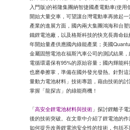
入門版)的裕隆集團納智捷國產電動車(使用
開始大量交車，可望讓台灣電動車再掀起一
產業的進展方面，國內兩大集團鴻海和台塑
鐵鋰電池廠，以及格斯科技的快充長壽命鈦
年開始量產供應國內綠能產業；美國Quantu
金屬固態電池在福斯汽車公司的測試結果，經
電循環還保有95%的原始容量；國內輝能
也磨拳擦掌，準備在國外發光發熱。針對這
量動力電池材料」技術專題，藉由技術的討
掌握「龍探吉」的綠能商機！
「
高安全鋰電池材料與技術
」探討鋰離子電
後的技術突破。在文章中介紹了鋰電池的作
如何提升改善鋰電池安全性的技術，包括不