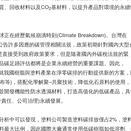
質、回收材料以及CO
基材料，以提升產品對環境的永續
2
歷氣候崩潰時刻(Climate Breakdown)。台灣在
，公告許多因應的碳管理相關法規，政策初期針對國內大型
不是直接受到政府政策要求，但是隨著國內外碳稅法規的緊
品碳足跡評估都將是企業永續經營的重要課題。因此，
就我國樹脂與塗料產業在淨零碳排的行動提供新的方案，
聚酯布等)，搭配化學解聚–共聚技術，降低化石原料的使用
並開發機能性防水透濕材料，打造高值化的低碳產品，具
會責任、公司治理)永續發展。
分析中可以發現，塗料公司製造塗料碳排放僅占2%，塗
料最大比例，因此國際大廠通常使用低碳樹脂如低溶劑、