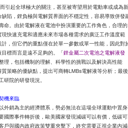
特色而引起全球極大的關注，甚至被寄望用於電動車或成為
致命缺陷，鋰負極與電解質界面的不穩定性，容易導致併發
壽命。由於電解液在電池中扮演重要的工作角色，合理的
並實現快速充電和適應未來市場各種需求的廣泛工作溫度範
性設計，但它們的重點僅在於單一參數或單一性能，因此對
液目標而言是遠不足夠的。「
鋰金屬二次電池之電解液發
整理，包括機制的理解、科學性的挑戰以及解決高性能
解質策略的優缺點，提出可商轉LMBs電解液等分析；最
工研院的研發現況。
契機來臨
以外銷為主的經濟體系，勢必無法在這場全球運動中置身
要國際事件轉折後，歐美國家發現減碳可以有價，低碳可
客戶與國內政府政策雙重夾擊下，終究需要正視企業內減