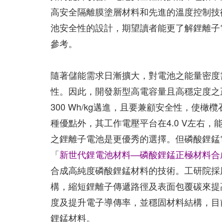
高安全隔離膜塗層材料和先進的溫度控制技
池安全性的設計，期望讀者能更了解鋰離子
參考。
隨著儲能需求日漸擴大，對電池之能量密度
性。因此，開發新型高電容量且高穩定度之
300 Wh/kg邁進，且要兼顧安全性，使橄
種優點外，其工作電壓平台在4.0 V左右
之鋰離子電池是更優秀的選擇。但磷酸鋰錳
「
新世代鋰電池材料—磷酸鋰錳正極材料合
合成高純度磷酸鋰錳材料的技術。工研院採
構，縮短鋰離子傳遞路徑及表面包覆碳來提
度及提升電子導傳率，並穩固材料結構，目前已開
鋰錳材料。