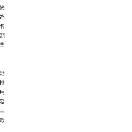
物
為
名
料類
業
動
排
用
發
由
環