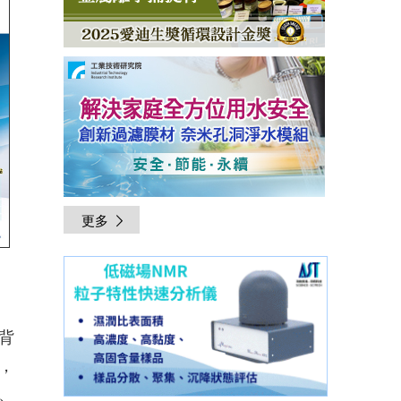
更多
背
，
、