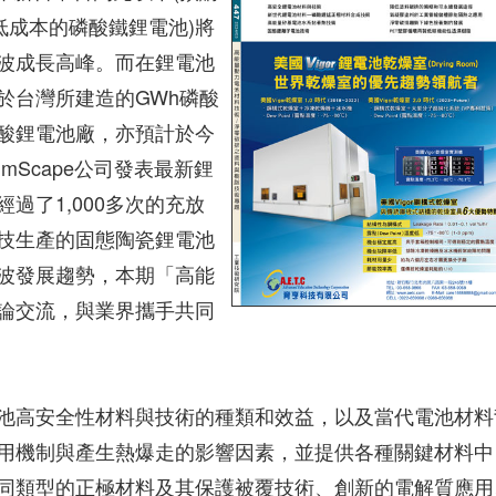
低成本的磷酸鐵鋰電池)將
波成長高峰。而在鋰電池
於台灣所建造的GWh磷酸
酸鋰電池廠，亦預計於今
mScape公司發表最新鋰
過了1,000多次的充放
科技生產的固態陶瓷鋰電池
波發展趨勢，本期「高能
論交流，與業界攜手共同
池高安全性材料與技術的種類和效益，以及當代電池材料
用機制與產生熱爆走的影響因素，並提供各種關鍵材料中
同類型的正極材料及其保護被覆技術、創新的電解質應用