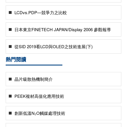
LCDvs.PDP—競爭力之比較
日本東京FINETECH JAPAN/Display 2006 參觀報導
從SID 2019看LCD與OLED之技術進展(下)
熱門閱讀
晶片級散熱機制簡介
PEEK複材高值化應用技術
創新低溫N₂O觸媒處理技術