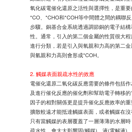
氧化碳電催化還原之活性與選擇性，是重要
*CO、*CHO和*COH等中間體之間的耦
步驟。銅基合金系統透過調節銅的電子結構
性。通常，引入的第二個金屬的性質很大程
進行分類，若是引入與氧親和力高的第二金屬
與氫親和力高則會形成*COH。
2. 觸媒表面親疏水性的效應
電催化還原二氧化碳反應需要的條件包括作
及進行催化反應的催化劑和幫助電子轉移的
因子的相對關係更是提升催化反應效率的重
擴散較遠才能抵達觸媒表面，或者觸媒在沒
只有當觸媒的表層覆蓋了一層薄薄的水層時
疏水性，會大大影響固(觸媒)、液(電解液