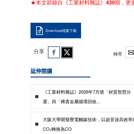
★本文節錄自《工業材料雜誌》439期，更
Download檔案下載
分享
轉寄
延伸閱讀
《工業材料雜誌》2026年7月號「材質智慧分
選」與「稀貴金屬循環回收...
大阪大學開發壓電觸媒技術，以超音波高效率
CO₂轉換為CO