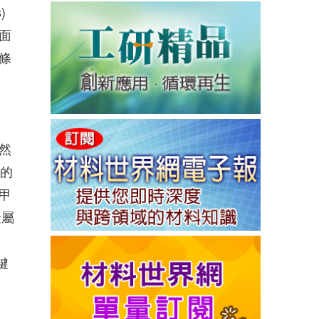
)
面
條
然
物的
甲
金屬
鍵