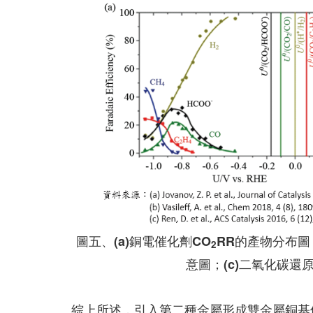
圖五、(a)銅電催化劑CO
RR的產物分布圖；
2
意圖；(c)二氧化碳還原反
綜上所述，引入第二種金屬形成雙金屬銅基