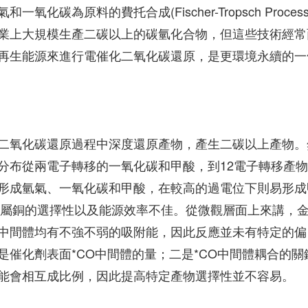
為原料的費托合成(Fischer-Tropsch Process
業上大規模生產二碳以上的碳氫化合物，但這些技術經常
再生能源來進行電催化二氧化碳還原，是更環境永續的一
二氧化碳還原過程中深度還原產物，產生二碳以上產物。
分布從兩電子轉移的一氧化碳和甲酸，到12電子轉移產
形成氫氣、一氧化碳和甲酸，在較高的過電位下則易形成
知金屬銅的選擇性以及能源效率不佳。從微觀層面上來講，
中間體均有不強不弱的吸附能，因此反應並未有特定的偏
催化劑表面*CO中間體的量；二是*CO中間體耦合的關
能會相互成比例，因此提高特定產物選擇性並不容易。