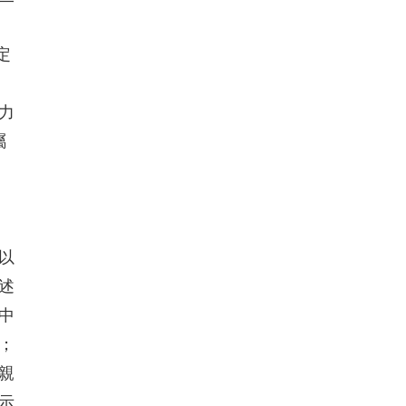
定
力
屬
以
述
中
；
親
示