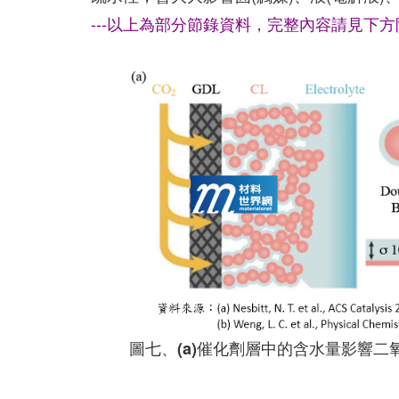
---以上為部分節錄資料，完整內容請見下
圖七、(a)催化劑層中的含水量影響二