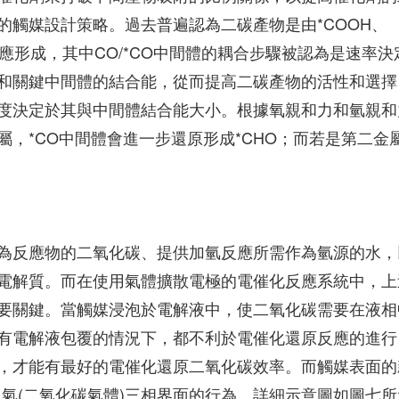
的觸媒設計策略。過去普遍認為二碳產物是由*COOH、
聯反應形成，其中CO/*CO中間體的耦合步驟被認為是速率決
和關鍵中間體的結合能，從而提高二碳產物的活性和選擇
度決定於其與中間體結合能大小。根據氧親和力和氫親和
，*CO中間體會進一步還原形成*CHO；而若是第二金
為反應物的二氧化碳、提供加氫反應所需作為氫源的水，
電解質。而在使用氣體擴散電極的電催化反應系統中，上
要關鍵。當觸媒浸泡於電解液中，使二氧化碳需要在液相
有電解液包覆的情況下，都不利於電催化還原反應的進行
，才能有最好的電催化還原二氧化碳效率。而觸媒表面的
)、氣(二氧化碳氣體)三相界面的行為。詳細示意圖如圖七所