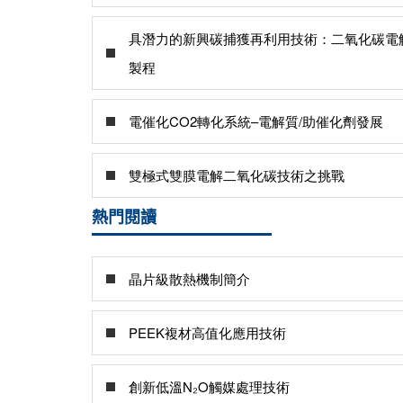
具潛力的新興碳捕獲再利用技術：二氧化碳電
製程
電催化CO2轉化系統–電解質/助催化劑發展
雙極式雙膜電解二氧化碳技術之挑戰
熱門閱讀
晶片級散熱機制簡介
PEEK複材高值化應用技術
創新低溫N₂O觸媒處理技術