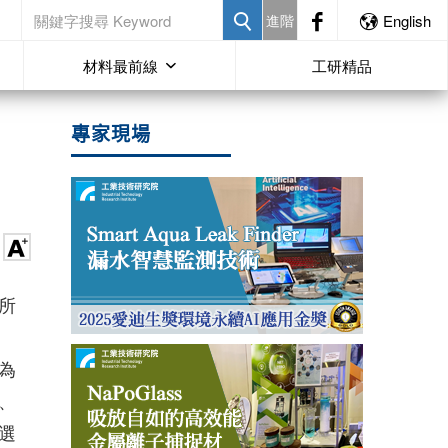
進階
English
材料最前線
工研精品
專家現場
學所
為
、
選