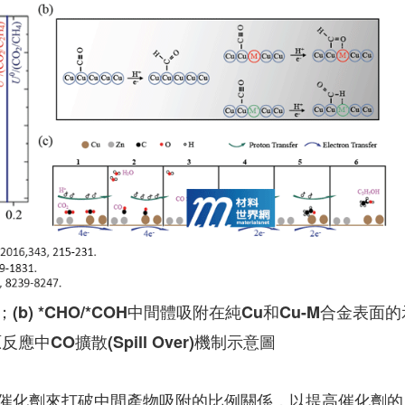
(b) *CHO/*COH中間體吸附在純Cu和Cu-M合金表面的
應中CO擴散(Spill Over)機制示意圖
催化劑來打破中間產物吸附的比例關係，以提高催化劑的