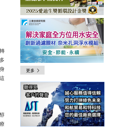
轉
多
身
更多
這
醇
療