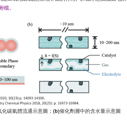
方附檔。
氧化碳氣體流通示意圖；(b)催化劑層中的含水量示意圖