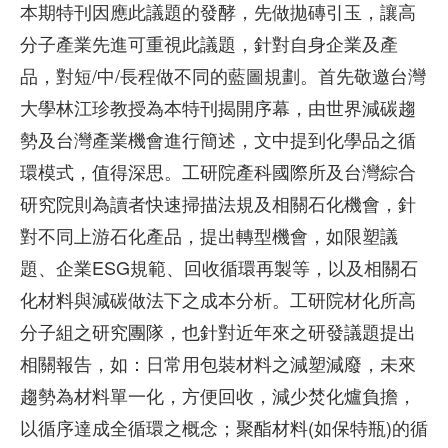
本期特刊因應此議題的發酵，先做拋磚引玉，讓高
分子產業先進可重視此議題，針對自身企業及產
品，對短/中/長程做不同的藍圖規劃。首先敬邀台灣
大學林江珍教授為本特刊揭開序幕，由世界減碳趨
勢及台灣產業機會進行簡述，文中提到化學品之循
環模式，值得深思。工研院產科國際所及台灣綜合
研究院則為讀者快速掃描法規及相關石化機會，針
對不同上游石化產品，提出轉型機會，如限塑議
題、企業ESG規範、回收循環再製等，以及相關石
化材料與減碳做法下之成本分析。工研院材化所高
分子組之研究團隊，也針對近年來之研發議題提出
相關報告，如：日常用包裝材料之減塑減廢，未來
趨勢為材料單一化，方便回收，減少焚化爐負擔，
以循序達成全循環之概念；聚酯材料(如保特瓶)的循