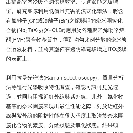
出提高室內冷暖空調供應效率、促進節能之玻璃
窗。研究團隊利用低價且無害的濕式化學法，將含
-
-
有氯離子(Cl
)或溴離子(Br
)之鈮與鉭的奈米團簇化
合物{Nb
TaX
}(X=Cl,Br)應用於各種聚乙烯吡咯烷
5
12
酮(PVP)聚合物基質中，得到均勻比例分散的奈米複
合溶液材料，並將其塗佈在透明導電玻璃之ITO玻璃
的表面上。
利用拉曼光譜法(Raman spectroscopy)、質量分析
法等進行光學吸收特性調查，確認可讓可見光透
過，並同時阻擋近紅外線與紫外線。此外，氯化物
基底的奈米團簇表現出最佳性能之際，對於近紅外
線與紫外線的阻擋性能在很大程度上取決於奈米團
簇化合物的濃度、分散狀態及氧化狀態。結果顯