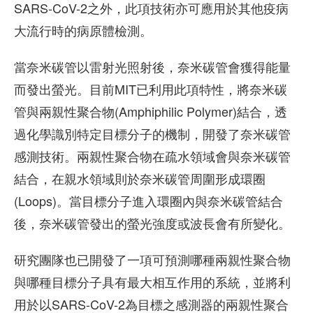
SARS-CoV-2之外，此項技術亦可應用於其他疫病
大流行時的病原體檢測。
當奈米碳管以雷射光照射後，奈米碳管會獲得能量
而發出螢光。目前MIT已利用此項特性，將奈米碳
管與兩親性聚合物(Amphiphilic Polymer)結合，透
過化學識別特定目標分子的機制，開發了奈米碳管
感測技術。兩親性聚合物在疏水領域會與奈米碳管
結合，在親水領域則於奈米碳管周圍形成環圈
(Loops)。當目標分子進入環圈內與奈米碳管結合
後，奈米碳管發出的螢光強度或波長會有所變化。
研究團隊也已開發了一項可預測哪種兩親性聚合物
與哪種目標分子具有最大相互作用的系統，並將利
用於以SARS-CoV-2為目標之感測器的兩親性聚合