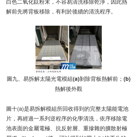
白色二氧化鈦粉末，不容易清洗移除乾淨，因此熱
解前先將背板移除，有利於後續的清洗程序。
圖九、易拆解太陽光電模組(a)剝除背板熱解前；(b)
熱解後外觀
圖十(a)是易拆解模組所回收得到的完整太陽能電池
片，再經過一系列逆程序的化學清洗，依序移除電
池表面的金屬電極、抗反射層、重摻雜的擴散射極