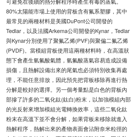
可避免在後續的熱分解程序時產生有毒的蒸氣。
80%太陽能市場上使用的背板含有氟系塑膠，其中
最常見的兩種材料是美國DuPont公司開發的
Tedlar，以及法國Arkema公司開發的Kynar，Tedlar
與Kynar分別使用了聚氟乙烯(PVF)與聚偏二氟乙烯
(PVDF)。當模組背板使用這兩種材料時，在高溫狀
態下會產生氫氟酸氣體，氫氟酸蒸氣容易造成設備
損傷，且熱解設備出來的尾氣也必須特別收集再處
理，不能任意排放，因此預先把背板移除再進行熱
分解是較好的選擇。另一個考量點是白色的背板內
部摻了許多的二氧化鈦(鈦白)粉末，以加強模組內部
的光反射來增加模組光電轉換效率，這些二氧化鈦
粉末在高溫下並不會分解，如果背板未移除就進入
熱解程序，熱解出來的產物表面會沾附奈米粒徑的