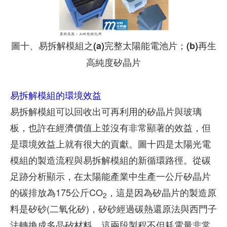
圖十、易拆解模組之(a)完整太陽能電池片；(b)再生
高純度矽晶片
易拆解模組的環境效益
易拆解模組可以回收出可再利用的矽晶片與玻璃
板，也許在經濟價值上並沒有非常顯著的效益，但
是環境效益上就有很大的貢獻。圖十四是太陽光電
模組的製造流程與易拆解模組的新循環路徑。從碳
足跡分析顯示，在太陽能產業中生產一公斤矽晶片
的碳排放為175公斤CO
，這是因為矽晶片的製造原
2
料是矽砂(二氧化矽)，矽砂經過碳熱還原法與西門子
法轉換成多晶矽材料，這兩段製程不但耗電量非常