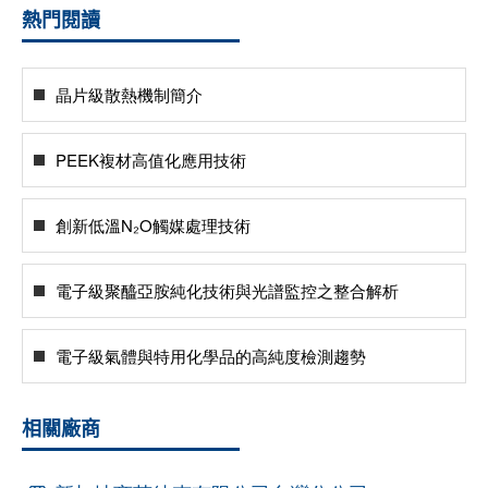
熱門閱讀
晶片級散熱機制簡介
PEEK複材高值化應用技術
創新低溫N₂O觸媒處理技術
電子級聚醯亞胺純化技術與光譜監控之整合解析
電子級氣體與特用化學品的高純度檢測趨勢
相關廠商