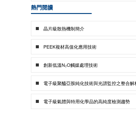
熱門閱讀
晶片級散熱機制簡介
PEEK複材高值化應用技術
創新低溫N₂O觸媒處理技術
電子級聚醯亞胺純化技術與光譜監控之整合解
電子級氣體與特用化學品的高純度檢測趨勢