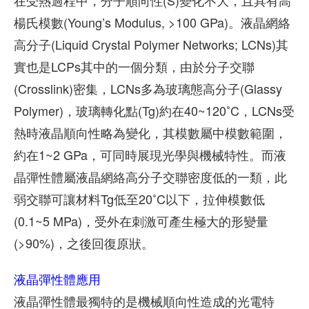
在受熱過程中，分子順向性(S)變化不大，且具有高
楊氏模數(Young’s Modulus, >100 GPa)。液晶網絡
高分子(Liquid Crystal Polymer Networks; LCNs)其
實也是LCPs其中的一個分類，由於分子交聯
(Crosslink)密集，LCNs多為玻璃態高分子(Glassy
Polymer)，玻璃轉化點(Tg)約在40~120˚C，LCNs受
熱時液晶順向性略為變化，其模數屬中模數範圍，
約在1~2 GPa，可同時展現光學與機械特性。而液
晶彈性體屬液晶網絡高分子交聯密度低的一類，此
弱交聯可讓材料Tg低至20˚C以下，拉伸模數低
(0.1~5 MPa)，受外在刺激可產生極大的形變量
(>90%)，之後回復原狀。
液晶彈性體應用
液晶彈性體最獨特的是機械順向性造成的光電特