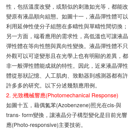
性，包括溫度改變，或類似的刺激如光等，都能改
變原有液晶順向組態。如圖十一，液晶彈性體可以
利用延伸性使分子組態在多疇性與單疇性間切換；
另一方面，端看應用的需求性，高低溫也可讓液晶
彈性體在等向性態與異向性變換。液晶彈性體不只
外觀可以可逆變形且在光學上也有明顯的差異，都
非一般彈性體能成就的特性。因此，近來液晶彈性
體從形狀記憶、人工肌肉、致動器到感測器都有許
許多多的研究。以下分述幾類應用例。
2. 光致機械響應(Photomechanical Response)
如圖十五，藉偶氮苯(Azobenzene)照光在cis-與
trans- form變換，讓液晶分子構型變化是目前光響
應(Photo-responsive)主要技術。