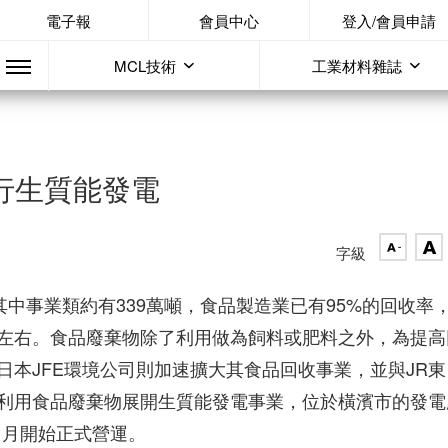
電子報
會員中心
登入/會員申請
MCL技術
工業材料雜誌
行生質能發電
字級
其中事業類約有339萬噸，食品製造業已有95%的回收率
%左右。食品廢棄物除了利用做為飼料或肥料之外，為提高
本JFE環境公司則加速擴大其食品回收事業，並與JR東
cle」，利用食品廢棄物展開生質能發電事業，位於橫濱市的發
1月開始正式營運。