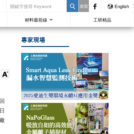
進階
English
材料最前線
工研精品
專家現場
，
回
日
電廠