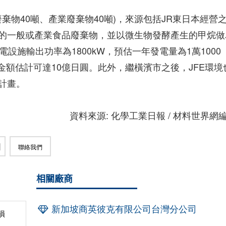
棄物40噸、產業廢棄物40噸)，來源包括JR東日本經營
的一般或產業食品廢棄物，並以微生物發酵產生的甲烷做
設施輸出功率為1800kW，預估一年發電量為1萬1000
金額估計可達10億日圓。此外，繼橫濱市之後，JFE環境
計畫。
資料來源: 化學工業日報 / 材料世界網
聯絡我們
相關廠商
新加坡商英彼克有限公司台灣分公司
損