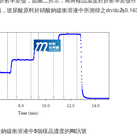
的折射率差值，如圖二所示；再將樣品濃度對折射率差值作
，玻尿酸原料於硝酸鈉緩衝溶液中所測得之dn/dc為0.16
鈉緩衝溶液中5個樣品濃度的RI訊號