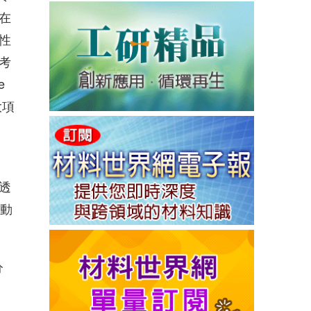
在
性
考
e
大項
透
移動
分