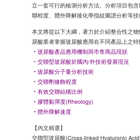
立一套可行的檢測分析方法。分析項目包含
聯程度、體外降解後化學指紋圖譜分析等技
本文將從以下大綱，著力於介紹整合性之物
尿酸業者掌握玻尿酸應用在不同產品上之特
‧玻尿酸產品應用機制與市售商品現狀
‧交聯型玻尿酸於國內/外技術發展現況
‧玻尿酸分子量分析技術
‧交聯劑修飾程度
‧有效交聯結構比例
‧膠體黏彈度(Rheology)
‧體外降解速度
【內文精選】
交聯型玻尿酸(Cross-linked Hyalur