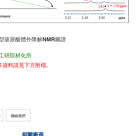
型玻尿酸體外降解NMR圖譜
工研院材化所
多資料請見下方附檔。
聯絡我們
相關廠商