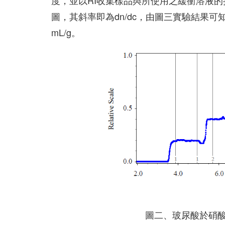
度，並以RI收集樣品與所使用之緩衝溶液
圖，其斜率即為dn/dc，由圖三實驗結果可知
mL/g。
圖二、玻尿酸於硝酸