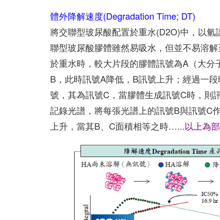
體外降解速度(Degradation Time; DT)
將交聯型玻尿酸配置於重水(D2O)中，以氫
聯型玻尿酸膠體雖然易吸水，但並不易溶解
於重水時，較大片段的膠體訊號為A（大分
B，此時訊號A降低，B訊號上升；經過一
號，其為訊號C，當膠體生成訊號C時，則
記錄光譜，將每張光譜上的訊號B與訊號C
上升，當其B、C面積相等之時
…...以上