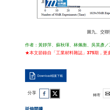
圖九、交聯
作者：黃靜萍、蘇秋琿、林佩衡、吳英彥／
★本文節錄自「工業材料雜誌」375期，更
Download檔案下載
分享
轉寄
延伸閱讀