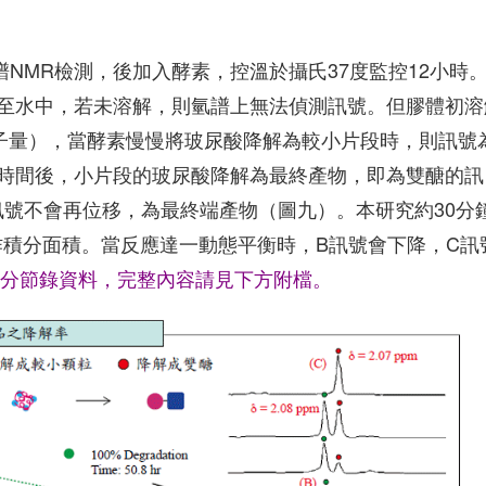
譜NMR檢測，後加入酵素，控溫於攝氏37度監控12小時
至水中，若未溶解，則氫譜上無法偵測訊號。但膠體初溶
子量），當酵素慢慢將玻尿酸降解為較小片段時，則訊號
段時間後，小片段的玻尿酸降解為最終產物，即為雙醣的訊
訊號不會再位移，為最終端產物（圖九）。本研究約30分
作積分面積。當反應達一動態平衡時，B訊號會下降，C訊
為部分節錄資料，完整內容請見下方附檔。