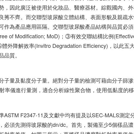
勢，因此廣泛被使用於化妝品、醫療器材。綜觀國內、外
良莠不齊。而交聯型玻尿酸立體結構、表面形貌及親疏水
可作為產品應用區隔。交聯型玻尿酸產品結構與品質必須
Modification; MoD)；③有效交聯結構比例(Effectiv
⑤體外降解效率(Invitro Degradation Efficiency)，以此五
品品質。
分子量及黏度分子量。絕對分子量的檢測可藉由分子篩滲
)及折射率儀進行量測，適合分析線性聚合物，使用低黏度的
TM F2347-11及文獻中均有提及以SEC-MALS測定
必須先測得玻尿酸的dn/dc。首先，製備至少5個樣品濃