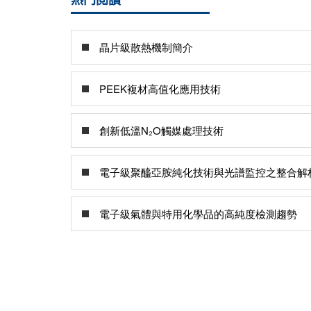
晶片級散熱機制簡介
PEEK複材高值化應用技術
創新低溫N₂O觸媒處理技術
電子級聚醯亞胺純化技術與光譜監控之整合解
電子級氣體與特用化學品的高純度檢測趨勢