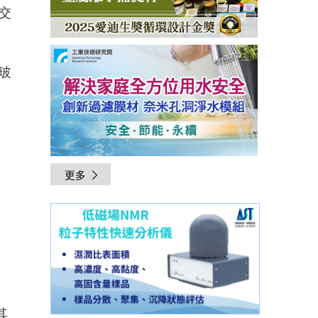
交
玻
更多
其