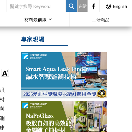
進階
English
材料最前線
工研精品
專家現場
眼
材
與
測
建