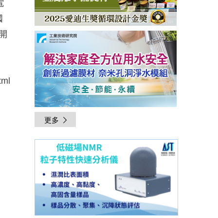
電
國
開
tml
更多