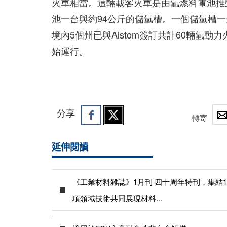
火車相當。這輛載客火車是由氫燃料電池推
池一台與約94公斤的儲氫槽。一個儲氫槽一
境內5個州已與Alstom簽訂共計60輛氫
始運行。
分享
轉寄
延伸閱讀
《工業材料雜誌》1月刊 四十周年特刊，集結1
項領域技術共同展現材料...