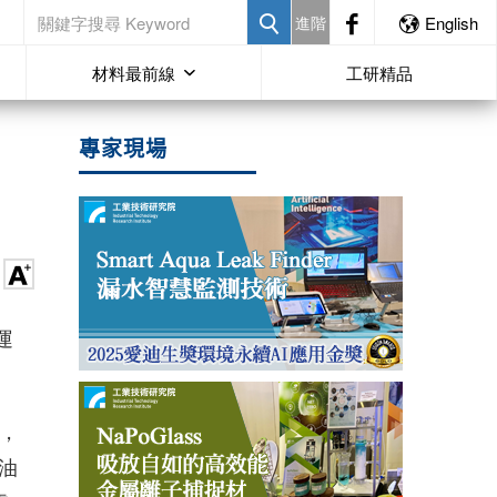
進階
English
材料最前線
工研精品
專家現場
運
音，
油