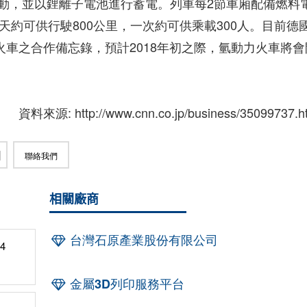
動，並以鋰離子電池進行蓄電。列車每2節車廂配備燃料
天約可供行駛800公里，一次約可供乘載300人。目前德
動力火車之合作備忘錄，預計2018年初之際，氫動力火車將會
資料來源: http://www.cnn.co.jp/business/35099737.h
聯絡我們
相關廠商
台灣石原產業股份有限公司
4
金屬3D列印服務平台