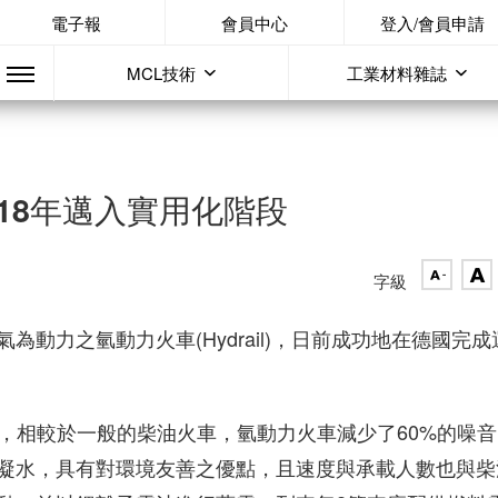
電子報
會員中心
登入/會員申請
MCL技術
工業材料雜誌
18年邁入實用化階段
字級
動力之氫動力火車(Hydrail)，日前成功地在德國完成
表示，相較於一般的柴油火車，氫動力火車減少了60%的噪
凝水，具有對環境友善之優點，且速度與承載人數也與柴