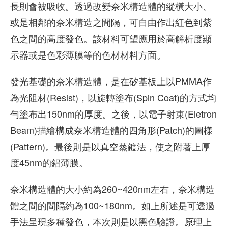
長則會被吸收。透過改變奈米構造體的縱橫大小、
或是相鄰的奈米構造之間隔，可自由作出紅色到紫
色之間的高度發色。該材料可望應用於高解析度顯
示器或是色彩薄膜等的色材材料方面。
發光基礎的奈米構造體，是在矽基板上以PMMA作
為光阻材(Resist)，以旋轉塗布(Spin Coat)的方式均
勻塗布出150nm的厚度。之後，以電子射束(Eletron
Beam)描繪構成奈米構造體的四角形(Patch)的圖樣
(Pattern)。最後則是以真空蒸鍍法，使之附著上厚
度45nm的鋁薄膜。
奈米構造體的大小約為260~420nm左右，奈米構造
體之間的間隔約為100~180nm。如上所述是可透過
手法呈現多種發色，本次則是以黑色驗證。原理上