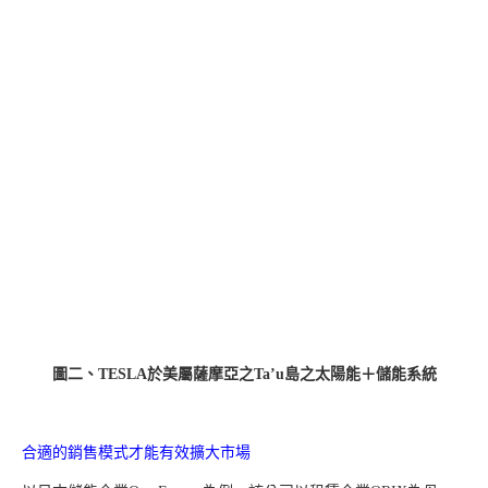
圖二、TESLA於美屬薩摩亞之Ta’u島之太陽能＋儲能系統
合適的銷售模式才能有效擴大市場