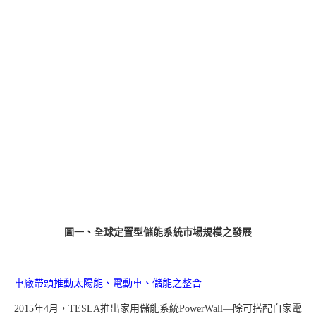
圖一、全球定置型儲能系統市場規模之發展
車廠帶頭推動太陽能、電動車、儲能之整合
2015年4月，TESLA推出家用儲能系統PowerWall—除可搭配自家電