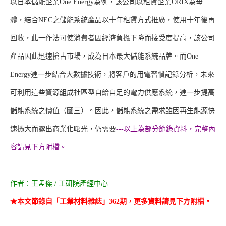
以日本儲能企業One Energy為例，該公司以租賃企業ORIX為母
體，結合NEC之儲能系統產品以十年租賃方式推廣，使用十年後再
回收，此一作法可使消費者因經濟負擔下降而接受度提高，該公司
產品因此迅速搶占市場，成為日本最大儲能系統品牌。而One
Energy進一步結合大數據技術，將客戶的用電習慣記錄分析，未來
可利用這些資源組成社區型自給自足的電力供應系統，進一步提高
儲能系統之價值（圖三）。因此，儲能系統之需求雖因再生能源快
速擴大而露出商業化曙光，仍需要
---以上為部分節錄資料，完整內
容請見下方附檔。
作者：王孟傑 / 工研院產經中心
★本文節錄自「工業材料雜誌」362期，更多資料請見下方附檔。