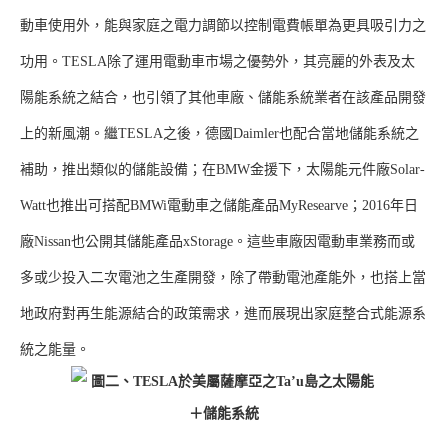
動車使用外，能與家庭之電力調節以控制電費帳單為更具吸引力之
功用。TESLA除了運用電動車市場之優勢外，其亮麗的外表及太
陽能系統之結合，也引領了其他車廠、儲能系統業者在該產品開發
上的新風潮。繼TESLA之後，德國Daimler也配合當地儲能系統之
補助，推出類似的儲能設備；在BMW金援下，太陽能元件廠Solar-
Watt也推出可搭配BMWi電動車之儲能產品MyResearve；2016年日
廠Nissan也公開其儲能產品xStorage。這些車廠因電動車業務而或
多或少投入二次電池之生產開發，除了帶動電池產能外，也搭上當
地政府對再生能源結合的政策需求，進而展現出家庭整合式能源系
統之能量。