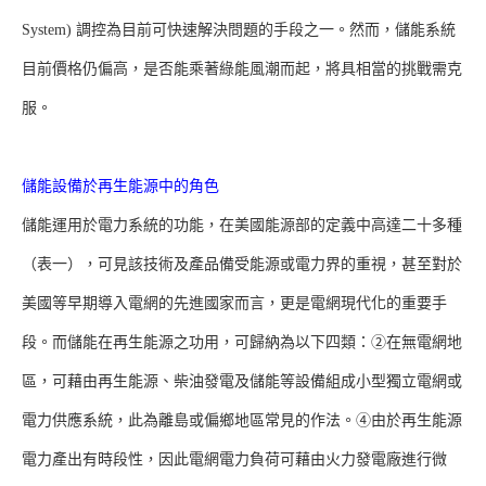
System) 調控為目前可快速解決問題的手段之一。然而，儲能系統
目前價格仍偏高，是否能乘著綠能風潮而起，將具相當的挑戰需克
服。
儲能設備於再生能源中的角色
儲能運用於電力系統的功能，在美國能源部的定義中高達二十多種
（表一），可見該技術及產品備受能源或電力界的重視，甚至對於
美國等早期導入電網的先進國家而言，更是電網現代化的重要手
段。而儲能在再生能源之功用，可歸納為以下四類：②在無電網地
區，可藉由再生能源、柴油發電及儲能等設備組成小型獨立電網或
電力供應系統，此為離島或偏鄉地區常見的作法。④由於再生能源
電力產出有時段性，因此電網電力負荷可藉由火力發電廠進行微