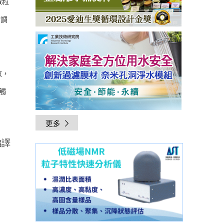
微粒
行調
故，
光觸
更多
編譯