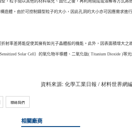
鑄型，粒子間以其他的材料填充、固化之後，再利用燒成或溶解等方式將
次元的空隙構造體。由於可控制鑄型粒子的大小，因此孔洞的大小亦可因應需求進
質折射率差將能促使其擁有如光子晶體般的機能。此外，因表面積增大之
ed Solar Cell）的氧化物半導體、二氧化鈦( Titanium Dioxide )等
資料來源: 化學工業日報 / 材料世界網
聯絡我們
相關廠商