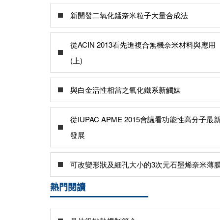
新開發二氧化錳奈米粒子大量合成法
從ACIN 2013看先進複合無機奈米材料與應用
(上)
與白金活性相當之氧化鐵系新觸媒
從IUPAC APME 2015會議看功能性高分子最
發展
可改變形狀及細孔大小的3次元石墨烯奈米薄
熱門閱讀