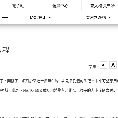
電子報
會員中心
登入/會員申請
MCL技術
工業材料雜誌
製程
字級
ene )奈米粒子，開發了一項易於製造金屬氧化物 3次元多孔體的製程。未來可望應用
l )材料等領域。此外，NANO-MIR 成功地將聚苯乙烯奈米粒子的大小較過去減少