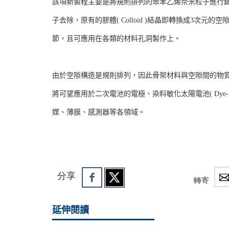
該項新製程主要是將規則排列的聚苯乙烯奈米粒子進行
子去除，原有的膠體( Colloid )結晶即轉換成3
節，且可應用在各類的材料孔洞製作上。
由於空隙構造是規則排列，因此骨架材料與空隙間的物
將可望應用於二次電池的電極、染料敏化太陽電池( Dye-Sensitiz
媒、薄膜、感測器等各領域。
分享
轉寄
延伸閱讀