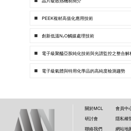
晶片級散熱機制簡介
PEEK複材高值化應用技術
創新低溫N₂O觸媒處理技術
電子級聚醯亞胺純化技術與光譜監控之整合解
電子級氣體與特用化學品的高純度檢測趨勢
關於MCL
會員中
研討會
隱私權
聯絡我們
網站地